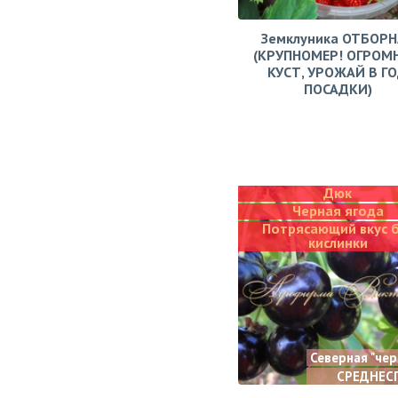
Земклуника ОТБОРН
(КРУПНОМЕР! ОГРОМ
КУСТ, УРОЖАЙ В Г
ПОСАДКИ)
Дюк
Черная ягода
Потрясающий вкус 
кислинки
Северная "че
СРЕДНЕС