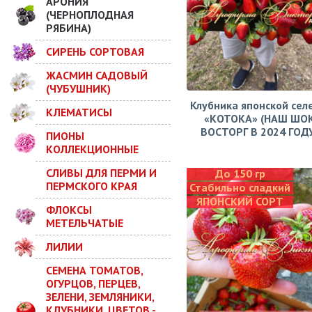
АРОНИЯ
(ЧЕРНОПЛОДНАЯ
РЯБИНА)
СИРЕНЬ СОРТОВАЯ
ЖАСМИН САДОВЫЙ
(ЧУБУШНИК)
Клубника японской сел
КЛЕМАТИСЫ
«КОТОКА» (НАШ ШО
ВОСТОРГ В 2024 ГОДУ!
ПИОНЫ
КОЛЛЕКЦИОННЫЕ
СЛИВЫ ДЛЯ ПЕРМИ И
До 150 гр
ПЕРМСКОГО КРАЯ
Стабильно сладкий
ЯПОНСКИЙ СОРТ
ФЛОКСЫ
МЕТЕЛЬЧАТЫЕ
ЛИЛИИ
СЕМЕНА ТОМАТОВ,
ОГУРЦОВ, ПЕРЦЕВ,
ЗЕЛЕНИ, ЗЕМЛЯНИКИ,
КЛУБНИКИ, ЦВЕТОВ -