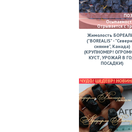
ПО
Осыпаемости
Отрывается с т
Жимолость БОРЕАЛ
("BOREALIS" - "Север
сияние", Канада)
(КРУПНОМЕР! ОГРОМ
КУСТ, УРОЖАЙ В Г
ПОСАДКИ)
ЧУДО! ШЕДЕВР! НОВИН