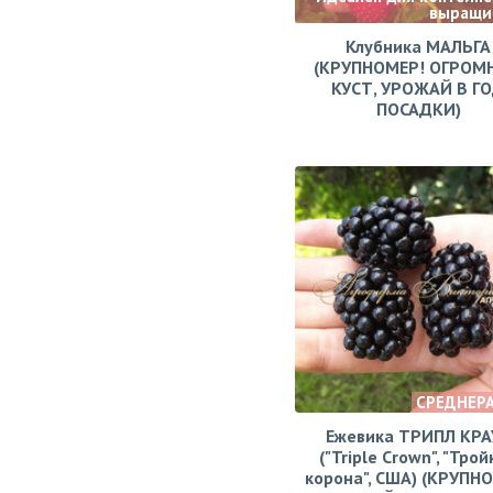
выращи
Клубника МАЛЬГА
(КРУПНОМЕР! ОГРОМ
КУСТ, УРОЖАЙ В Г
ПОСАДКИ)
СРЕДНЕР
Ежевика ТРИПЛ КРА
("Triple Crown", "Тро
корона", США) (КРУПН