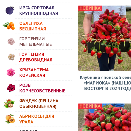
ИРГА СОРТОВАЯ
НОВИНКА
КРУПНОПЛОДНАЯ
ОБЛЕПИХА
БЕСШИПНАЯ
ГОРТЕНЗИИ
МЕТЕЛЬЧАТЫЕ
ГОРТЕНЗИЯ
ДРЕВОВИДНАЯ
ХРИЗАНТЕМА
КОРЕЙСКАЯ
Клубника японской сел
«МАРИОКА» (НАШ ШО
РОЗЫ
ВОСТОРГ В 2024 ГОДУ!
КОРНЕСОБСТВЕННЫЕ
ФУНДУК (ЛЕЩИНА
НОВИНКА
ОБЫКНОВЕННАЯ)
АБРИКОСЫ ДЛЯ
УРАЛА