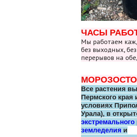
ЧАСЫ РАБО
Мы работаем кажд
без выходных, без
перерывов на обе
МОРОЗОСТО
Все растения в
Пермского
края 
условиях Припо
Урала),
в открыт
экстремального
земледелия
и