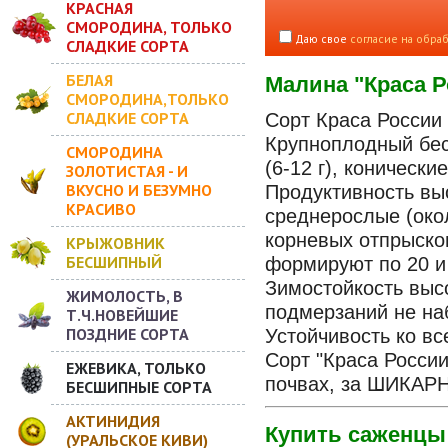
КРАСНАЯ
СМОРОДИНА, ТОЛЬКО
Даю свое
согласие на обра
СЛАДКИЕ СОРТА
БЕЛАЯ
Малина "Краса Р
СМОРОДИНА,ТОЛЬКО
СЛАДКИЕ СОРТА
Сорт Краса России 
Крупноплодный бе
СМОРОДИНА
(6-12 г), коническ
ЗОЛОТИСТАЯ - И
ВКУСНО И БЕЗУМНО
Продуктивность выс
КРАСИВО
среднерослые (око
корневых отпрыско
КРЫЖОВНИК
БЕСШИПНЫЙ
формируют по 20 и
Зимостойкость выс
ЖИМОЛОСТЬ, В
подмерзаний не н
Т.Ч.НОВЕЙШИЕ
ПОЗДНИЕ СОРТА
Устойчивость ко в
Сорт "Краса Росси
ЕЖЕВИКА, ТОЛЬКО
почвах, за ШИКАРН
БЕСШИПНЫЕ СОРТА
АКТИНИДИЯ
Купить саженцы 
(УРАЛЬСКОЕ КИВИ)