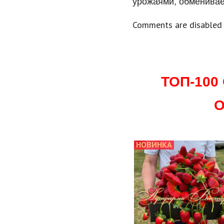
урожаями, обменива
Comments are disabled
ТОП-10
О
НОВИНКА