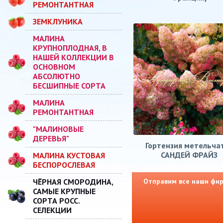
РЕМОНТАНТНАЯ
ЗЕМКЛУНИКА
МАЛИНА
КРУПНОПЛОДНАЯ, В
НАШЕЙ КОЛЛЕКЦИИ В
ОСНОВНОМ
АБСОЛЮТНО
БЕСШИПНЫЕ СОРТА
МАЛИНА
РЕМОНТАНТНАЯ
"МАЛИНОВЫЕ
ДЕРЕВЬЯ"
Гортензия метельча
САНДЕЙ ФРАЙЗ
МАЛИНА КУСТОВАЯ
БЕСПОРОСЛЕВАЯ
ЧЁРНАЯ СМОРОДИНА,
Отправим все наши фирм
САМЫЕ КРУПНЫЕ
СОРТА РОСС.
СЕЛЕКЦИИ