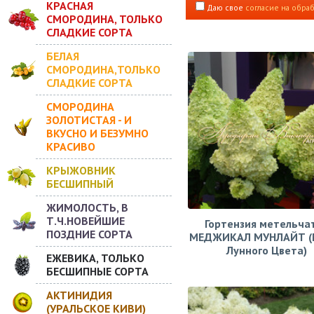
КРАСНАЯ
Даю свое
согласие на обра
СМОРОДИНА, ТОЛЬКО
СЛАДКИЕ СОРТА
БЕЛАЯ
СМОРОДИНА,ТОЛЬКО
СЛАДКИЕ СОРТА
СМОРОДИНА
ЗОЛОТИСТАЯ - И
ВКУСНО И БЕЗУМНО
КРАСИВО
КРЫЖОВНИК
БЕСШИПНЫЙ
ЖИМОЛОСТЬ, В
Т.Ч.НОВЕЙШИЕ
Гортензия метельча
ПОЗДНИЕ СОРТА
МЕДЖИКАЛ МУНЛАЙТ (
Лунного Цвета)
ЕЖЕВИКА, ТОЛЬКО
БЕСШИПНЫЕ СОРТА
АКТИНИДИЯ
(УРАЛЬСКОЕ КИВИ)