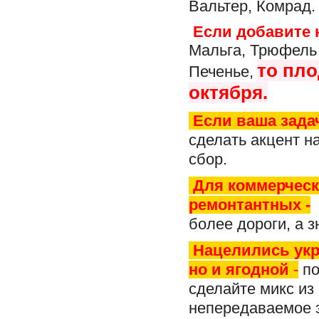
Вальтер, Комрад.
Если добавите 
Мальга, Трюфель 
то
пло
Печенье,
октября.
Если ваша задач
сделать акцент н
сбор.
Для коммерческо
ремонтантных -
п
более дороги, а 
Нацелились укра
но и ягодной
-
по
сделайте микс из
непередаваемое э