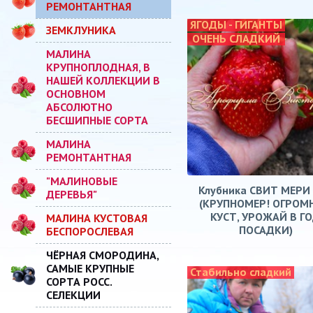
РЕМОНТАНТНАЯ
ЯГОДЫ - ГИГАНТЫ
ЗЕМКЛУНИКА
ОЧЕНЬ СЛАДКИЙ
МАЛИНА
КРУПНОПЛОДНАЯ, В
НАШЕЙ КОЛЛЕКЦИИ В
ОСНОВНОМ
АБСОЛЮТНО
БЕСШИПНЫЕ СОРТА
МАЛИНА
РЕМОНТАНТНАЯ
"МАЛИНОВЫЕ
Клубника СВИТ МЕРИ
ДЕРЕВЬЯ"
(КРУПНОМЕР! ОГРОМ
КУСТ, УРОЖАЙ В Г
МАЛИНА КУСТОВАЯ
ПОСАДКИ)
БЕСПОРОСЛЕВАЯ
ЧЁРНАЯ СМОРОДИНА,
САМЫЕ КРУПНЫЕ
Стабильно сладкий
СОРТА РОСС.
СЕЛЕКЦИИ