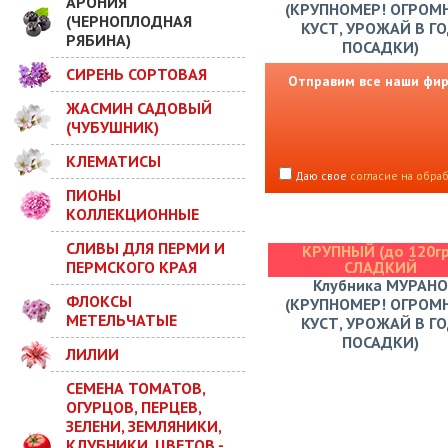
АРОНИЯ
(КРУПНОМЕР! ОГРОМ
(ЧЕРНОПЛОДНАЯ
КУСТ, УРОЖАЙ В Г
РЯБИНА)
ПОСАДКИ)
СИРЕНЬ СОРТОВАЯ
Отправим все наши фирм
ЖАСМИН САДОВЫЙ
(ЧУБУШНИК)
КЛЕМАТИСЫ
Даю свое
согласие на обра
ПИОНЫ
КОЛЛЕКЦИОННЫЕ
СЛИВЫ ДЛЯ ПЕРМИ И
КРУПНЫЙ (до 120гр
ПЕРМСКОГО КРАЯ
СЛАДКИЙ
Клубника МУРАНО
ФЛОКСЫ
(КРУПНОМЕР! ОГРОМ
МЕТЕЛЬЧАТЫЕ
КУСТ, УРОЖАЙ В Г
ПОСАДКИ)
ЛИЛИИ
СЕМЕНА ТОМАТОВ,
ОГУРЦОВ, ПЕРЦЕВ,
ЗЕЛЕНИ, ЗЕМЛЯНИКИ,
КЛУБНИКИ, ЦВЕТОВ -