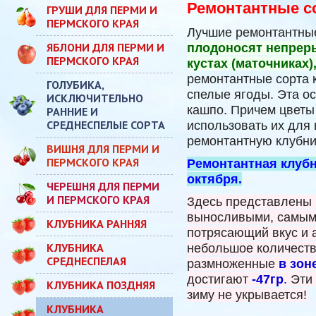
Ремонтантные с
ГРУШИ ДЛЯ ПЕРМИ И
ПЕРМСКОГО КРАЯ
Лучшие ремонтантные
ЯБЛОНИ ДЛЯ ПЕРМИ И
плодоносят непреры
ПЕРМСКОГО КРАЯ
кустах (маточниках),
ремонтантные сорта к
ГОЛУБИКА,
спелые ягоды. Эта ос
ИСКЛЮЧИТЕЛЬНО
кашпо. Причем цветы 
РАННИЕ И
СРЕДНЕСПЕЛЫЕ СОРТА
использовать их для 
ремонтантную клубник
ВИШНЯ ДЛЯ ПЕРМИ И
ПЕРМСКОГО КРАЯ
Ремонтантная клубн
октября.
ЧЕРЕШНЯ ДЛЯ ПЕРМИ
И ПЕРМСКОГО КРАЯ
Здесь представлены
выносливыми, самыми
КЛУБНИКА РАННЯЯ
потрясающий вкус и 
КЛУБНИКА
небольшое количеств
СРЕДНЕСПЕЛАЯ
размноженные
в зон
достигают
-47гр
.
Эти 
КЛУБНИКА ПОЗДНЯЯ
зиму не укрывается!
КЛУБНИКА