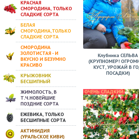
КРАСНАЯ
СМОРОДИНА, ТОЛЬКО
СЛАДКИЕ СОРТА
БЕЛАЯ
СМОРОДИНА,ТОЛЬКО
СЛАДКИЕ СОРТА
СМОРОДИНА
ЗОЛОТИСТАЯ - И
Клубника СЕЛЬВА
ВКУСНО И БЕЗУМНО
(КРУПНОМЕР! ОГРОМ
КРАСИВО
КУСТ, УРОЖАЙ В Г
ПОСАДКИ)
КРЫЖОВНИК
БЕСШИПНЫЙ
ОЧЕНЬ СЛАДКИЙ
ЖИМОЛОСТЬ, В
Т.Ч.НОВЕЙШИЕ
ПОЗДНИЕ СОРТА
ЕЖЕВИКА, ТОЛЬКО
БЕСШИПНЫЕ СОРТА
АКТИНИДИЯ
(УРАЛЬСКОЕ КИВИ)