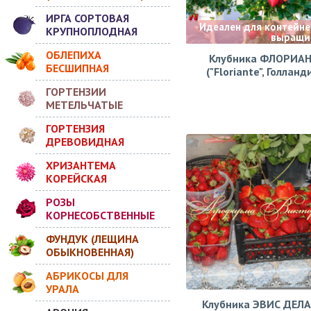
ИРГА СОРТОВАЯ
Идеален для контейне
КРУПНОПЛОДНАЯ
выращи
ОБЛЕПИХА
Клубника ФЛОРИА
БЕСШИПНАЯ
("Floriante", Голланд
ГОРТЕНЗИИ
МЕТЕЛЬЧАТЫЕ
ГОРТЕНЗИЯ
ДРЕВОВИДНАЯ
ХРИЗАНТЕМА
КОРЕЙСКАЯ
РОЗЫ
КОРНЕСОБСТВЕННЫЕ
ФУНДУК (ЛЕЩИНА
ОБЫКНОВЕННАЯ)
АБРИКОСЫ ДЛЯ
УРАЛА
Клубника ЭВИС ДЕЛ