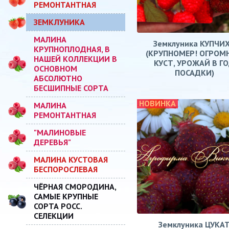
РЕМОНТАНТНАЯ
ЗЕМКЛУНИКА
МАЛИНА
Земклуника КУПЧИ
КРУПНОПЛОДНАЯ, В
(КРУПНОМЕР! ОГРОМ
НАШЕЙ КОЛЛЕКЦИИ В
КУСТ, УРОЖАЙ В Г
ОСНОВНОМ
ПОСАДКИ)
АБСОЛЮТНО
БЕСШИПНЫЕ СОРТА
НОВИНКА
МАЛИНА
РЕМОНТАНТНАЯ
"МАЛИНОВЫЕ
ДЕРЕВЬЯ"
МАЛИНА КУСТОВАЯ
БЕСПОРОСЛЕВАЯ
ЧЁРНАЯ СМОРОДИНА,
САМЫЕ КРУПНЫЕ
СОРТА РОСС.
СЕЛЕКЦИИ
Земклуника ЦУКА