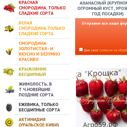
КРАСНАЯ
АНАНАСНЫЙ (КРУПНО
СМОРОДИНА, ТОЛЬКО
ОГРОМНЫЙ КУСТ, УРО
СЛАДКИЕ СОРТА
ГОД ПОСАДКИ)
БЕЛАЯ
Отправим все наши фирм
СМОРОДИНА,ТОЛЬКО
СЛАДКИЕ СОРТА
СМОРОДИНА
ЗОЛОТИСТАЯ - И
Даю свое
согласие на обра
ВКУСНО И БЕЗУМНО
КРАСИВО
КРЫЖОВНИК
БЕСШИПНЫЙ
ЖИМОЛОСТЬ, В
Т.Ч.НОВЕЙШИЕ
ПОЗДНИЕ СОРТА
ЕЖЕВИКА, ТОЛЬКО
БЕСШИПНЫЕ СОРТА
АКТИНИДИЯ
(УРАЛЬСКОЕ КИВИ)