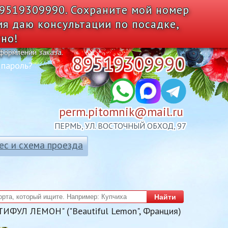
89519309990. Сохраните мой номер
мя даю консультации по посадке,
тно!
оформлении заказа.
89519309990
 пароль?
perm.pitomnik@mail.ru
ПЕРМЬ, УЛ. ВОСТОЧНЫЙ ОБХОД, 97
ес и схема проезда
Найти
ТИФУЛ ЛЕМОН" ("Beautiful Lemon", Франция)