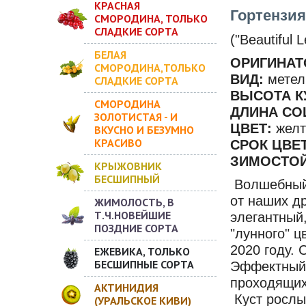
КРАСНАЯ
Гортензия
СМОРОДИНА, ТОЛЬКО
СЛАДКИЕ СОРТА
("Beautiful
БЕЛАЯ
ОРИГИНАТ
СМОРОДИНА,ТОЛЬКО
ВИД:
метел
СЛАДКИЕ СОРТА
ВЫСОТА К
СМОРОДИНА
ДЛИНА СО
ЗОЛОТИСТАЯ - И
ЦВЕТ:
желт
ВКУСНО И БЕЗУМНО
КРАСИВО
СРОК ЦВЕ
ЗИМОСТО
КРЫЖОВНИК
БЕСШИПНЫЙ
Волшебный 
от наших др
ЖИМОЛОСТЬ, В
Т.Ч.НОВЕЙШИЕ
элегантный
ПОЗДНИЕ СОРТА
"лунного" 
2020 году.
ЕЖЕВИКА, ТОЛЬКО
БЕСШИПНЫЕ СОРТА
Эффектный 
проходящих
АКТИНИДИЯ
Куст рослый
(УРАЛЬСКОЕ КИВИ)