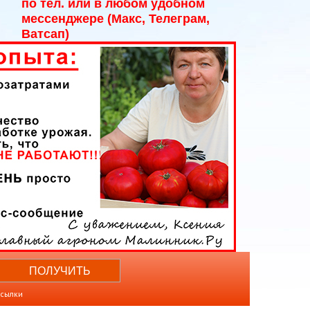
по тел. или в любом удобном
мессенджере (Макс, Телеграм,
Ватсап)
ссылки