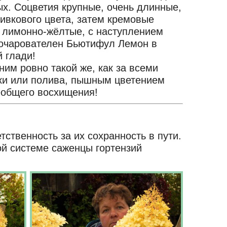
ых. Соцветия крупные, очень длинные,
ивкового цвета, затем кремовые
е лимонно-жёлтые, с наступлением
 очарователен Бьютифул Лемон в
й глади!
ним ровно такой же, как за всеми
мки или полива, пышным цветением
сеобщего восхищения!
.
ственность за их сохранность в пути.
ой системе саженцы гортензий