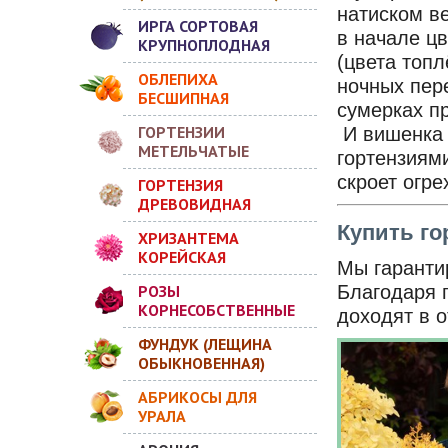
натиском ве
ИРГА СОРТОВАЯ
в начале ц
КРУПНОПЛОДНАЯ
(цвета топ
ОБЛЕПИХА
ночных пер
БЕСШИПНАЯ
сумерках пр
ГОРТЕНЗИИ
И вишенка н
МЕТЕЛЬЧАТЫЕ
гортензиям
скроет огре
ГОРТЕНЗИЯ
ДРЕВОВИДНАЯ
Купить г
ХРИЗАНТЕМА
КОРЕЙСКАЯ
Мы гарантир
РОЗЫ
Благодаря 
КОРНЕСОБСТВЕННЫЕ
доходят в 
ФУНДУК (ЛЕЩИНА
ОБЫКНОВЕННАЯ)
АБРИКОСЫ ДЛЯ
УРАЛА