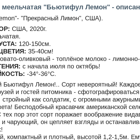
 меельчатая "Бьютифул Лемон" - описан
 Lemon"- "Прекрасный Лимон", США).
ОР:
США, 2020г.
ьчатая.
УСТА:
120-150см.
ЦВЕТИЯ:
35-40см!
овато-оливковый - топлёное молоко - лимонно-
ТЕНИЯ:
с начала июля по октябрь!
ЙКОСТЬ:
-34°-36°С.
Бьютифул Лемон!.. Сорт невероятный! Каждое
узей и гостей питомника - сфотографироваться 
, стройный как солдатик, с огромными ажурным
цвета! Бесподобный красавчик американской сел
 С тех пор этот сорт поражает воображение ви
и чарующий, он цепляет взгляды и останавлив
!
, компактный и плотный, высотой 1,2-1,5м. Ему