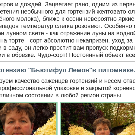
тров и дождей. Зацветает рано, одним из перв
ветения необычного для гортензий желтовато-ол
лёного молока), ближе к осени невероятно ярки
епадов температур слегка розовеют. Особенно
и лунном свете - как отражение луны на водно
а торте - сорт абсолютно некапризен, уход за 
и в саду, он легко простит вам пропуск подкор
хи в обрезке. Чудо-сорт! Постоянный объект в
ортензию "Бьютифул Лемон"в питомнике
уем качество саженцев гортензий и несем ответ
профессиональной упаковке и закрытой корнев
отличном состоянии в любой регион страны
.