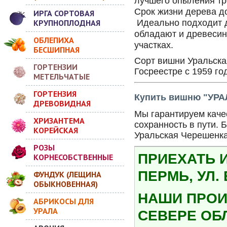
лучшего опыления тр
Срок жизни дерева до
ИРГА СОРТОВАЯ
КРУПНОПЛОДНАЯ
Идеально подходит д
обладают и древесина
ОБЛЕПИХА
участках.
БЕСШИПНАЯ
Сорт вишни Уральска
ГОРТЕНЗИИ
Госреестре с 1959 го
МЕТЕЛЬЧАТЫЕ
ГОРТЕНЗИЯ
Купить вишню "УР
ДРЕВОВИДНАЯ
Мы гарантируем каче
ХРИЗАНТЕМА
сохранность в пути.
КОРЕЙСКАЯ
Уральская Черешенка
РОЗЫ
ПРИЕХАТЬ 
КОРНЕСОБСТВЕННЫЕ
ПЕРМЬ, УЛ.
ФУНДУК (ЛЕЩИНА
ОБЫКНОВЕННАЯ)
НАШИ ПРОИ
АБРИКОСЫ ДЛЯ
УРАЛА
СЕВЕРЕ ОБ