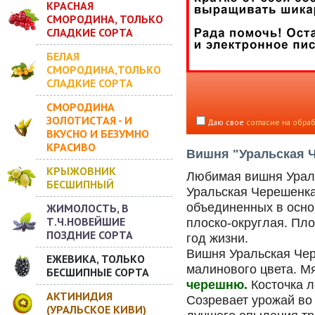
КРАСНАЯ
СМОРОДИНА, ТОЛЬКО
СЛАДКИЕ СОРТА
БЕЛАЯ
СМОРОДИНА,ТОЛЬКО
СЛАДКИЕ СОРТА
СМОРОДИНА
ЗОЛОТИСТАЯ - И
Даю свое
согласие на обра
ВКУСНО И БЕЗУМНО
КРАСИВО
Вишня "Уральская Ч
КРЫЖОВНИК
Любимая вишня Урал
БЕСШИПНЫЙ
Уральская Черешенка 
объединенных в основ
ЖИМОЛОСТЬ, В
Т.Ч.НОВЕЙШИЕ
плоско-округлая. Пл
ПОЗДНИЕ СОРТА
год жизни.
Вишня Уральская Чер
ЕЖЕВИКА, ТОЛЬКО
малинового цвета. Мя
БЕСШИПНЫЕ СОРТА
черешню.
Косточка л
АКТИНИДИЯ
Созревает урожай во
(УРАЛЬСКОЕ КИВИ)