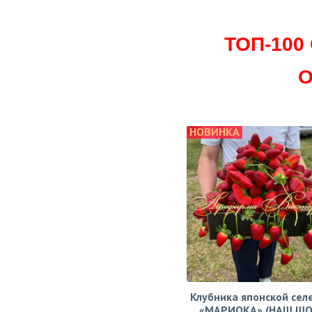
ТОП-10
О
НОВИНКА
Клубника японской сел
«МАРИОКА» (НАШ ШО