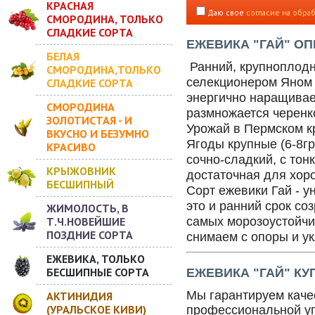
КРАСНАЯ
Даю свое
согласие на обра
СМОРОДИНА, ТОЛЬКО
СЛАДКИЕ СОРТА
ЕЖЕВИКА "ГАЙ" ОП
БЕЛАЯ
Ранний, крупноплодн
СМОРОДИНА,ТОЛЬКО
селекционером Яном Д
СЛАДКИЕ СОРТА
энергично наращивает
СМОРОДИНА
размножается черенк
ЗОЛОТИСТАЯ - И
Урожай в Пермском к
ВКУСНО И БЕЗУМНО
Ягоды крупные (6-8гр
КРАСИВО
сочно-сладкий, с то
КРЫЖОВНИК
достаточная для хор
БЕСШИПНЫЙ
Сорт ежевики Гай - 
это и ранний срок со
ЖИМОЛОСТЬ, В
Т.Ч.НОВЕЙШИЕ
самых морозоустойчив
ПОЗДНИЕ СОРТА
снимаем с опоры и у
ЕЖЕВИКА, ТОЛЬКО
БЕСШИПНЫЕ СОРТА
ЕЖЕВИКА "
ГАЙ" К
Мы гарантируем качес
АКТИНИДИЯ
(УРАЛЬСКОЕ КИВИ)
профессиональной уп