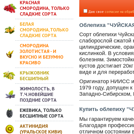
КРАСНАЯ
СМОРОДИНА, ТОЛЬКО
Даю свое
согласие на обра
СЛАДКИЕ СОРТА
БЕЛАЯ
Облепиха "ЧУЙСКАЯ
СМОРОДИНА,ТОЛЬКО
Сорт облепихи Чуйс
СЛАДКИЕ СОРТА
слаборослой сжатой к
СМОРОДИНА
цилиндрические, ора
ЗОЛОТИСТАЯ - И
кислинкой. В условия
ВКУСНО И БЕЗУМНО
болезням. Зимостойко
КРАСИВО
кустов достигает 20к
виде и для переработ
КРЫЖОВНИК
БЕСШИПНЫЙ
Оригинатор НИИСС им
1979 году, допущен 
ЖИМОЛОСТЬ, В
Западно-Сибирском, 
Т.Ч.НОВЕЙШИЕ
ПОЗДНИЕ СОРТА
Купить облепиху "Ч
ЕЖЕВИКА, ТОЛЬКО
БЕСШИПНЫЕ СОРТА
Мы гарантируем качес
Благодаря профессио
АКТИНИДИЯ
(УРАЛЬСКОЕ КИВИ)
отличном состоянии 