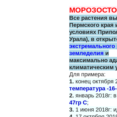
МОРОЗОСТО
Все растения в
Пермского
края 
условиях Припо
Урала),
в открыт
экстремального
земледелия
и
максимально
ад
климатическим 
Для примера:
1.
конец октября 
температура -16-
2.
январь 2018г: 
47гр С
;
3.
1 июня 2018г: и
4.
17 октября 201