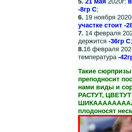
5.
21 мая
2020г:
в
-8гр С
;
6.
19 ноября 2020
участке стоит -2
7.
14 февраля 202
держится
-36гр С
8.
16 февраля 2021
температура
-42г
Такие сюрпризы 
преподносит пос
нами виды и со
РАСТУТ, ЦВЕТУТ
ШИКАААААААА
плодоносят несм