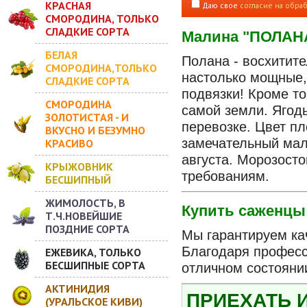
КРАСНАЯ
Даю свое
согласие на обра
СМОРОДИНА, ТОЛЬКО
СЛАДКИЕ СОРТА
Малина "ПОЛАНА"
БЕЛАЯ
Полана - восхитите
СМОРОДИНА,ТОЛЬКО
настолько мощные, 
СЛАДКИЕ СОРТА
подвязки! Кроме т
СМОРОДИНА
самой земли. Ягоды
ЗОЛОТИСТАЯ - И
перевозке. Цвет пл
ВКУСНО И БЕЗУМНО
замечательный мали
КРАСИВО
августа. Морозост
КРЫЖОВНИК
требованиям.
БЕСШИПНЫЙ
ЖИМОЛОСТЬ, В
Купить саженцы
Т.Ч.НОВЕЙШИЕ
ПОЗДНИЕ СОРТА
Мы гарантируем кач
Благодаря професс
ЕЖЕВИКА, ТОЛЬКО
БЕСШИПНЫЕ СОРТА
отличном состояни
АКТИНИДИЯ
ПРИЕХАТЬ 
(УРАЛЬСКОЕ КИВИ)