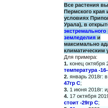
Все растения в
Пермского
края 
условиях Припо
Урала),
в открыт
экстремального
земледелия
и
максимально
ад
климатическим 
Для примера:
1.
конец октября 
температура -16-
2.
январь 2018г: 
47гр С
;
3.
1 июня 2018г: и
4.
17 октября 201
стоит -29гр С
;