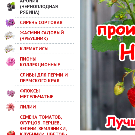
АРОНИЯ
(ЧЕРНОПЛОДНАЯ
РЯБИНА)
СИРЕНЬ СОРТОВАЯ
ЖАСМИН САДОВЫЙ
(ЧУБУШНИК)
КЛЕМАТИСЫ
ПИОНЫ
КОЛЛЕКЦИОННЫЕ
СЛИВЫ ДЛЯ ПЕРМИ И
ПЕРМСКОГО КРАЯ
ФЛОКСЫ
МЕТЕЛЬЧАТЫЕ
ЛИЛИИ
СЕМЕНА ТОМАТОВ,
ОГУРЦОВ, ПЕРЦЕВ,
ЗЕЛЕНИ, ЗЕМЛЯНИКИ,
КЛУБНИКИ, ЦВЕТОВ -