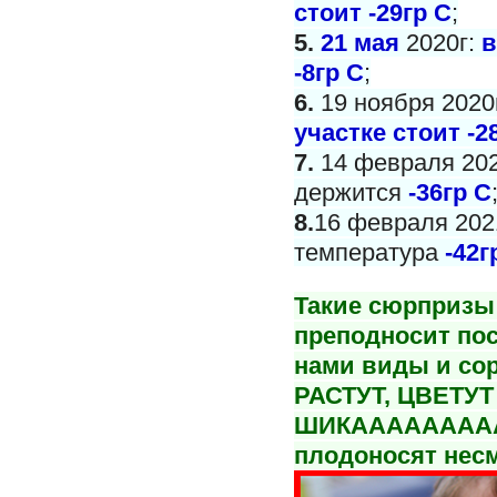
стоит -29гр С
;
5.
21 мая
2020г:
в
-8гр С
;
6.
19 ноября 2020
участке стоит -2
7.
14 февраля 202
держится
-36гр С
8.
16 февраля 2021
температура
-42г
Такие сюрпризы 
преподносит пос
нами виды и со
РАСТУТ, ЦВЕТУТ
ШИКАААААААА
плодоносят несм