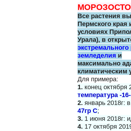
МОРОЗОСТО
Все растения в
Пермского
края 
условиях Припо
Урала),
в открыт
экстремального
земледелия
и
максимально
ад
климатическим 
Для примера:
1.
конец октября 
температура -16-
2.
январь 2018г: 
47гр С
;
3.
1 июня 2018г: и
4.
17 октября 201