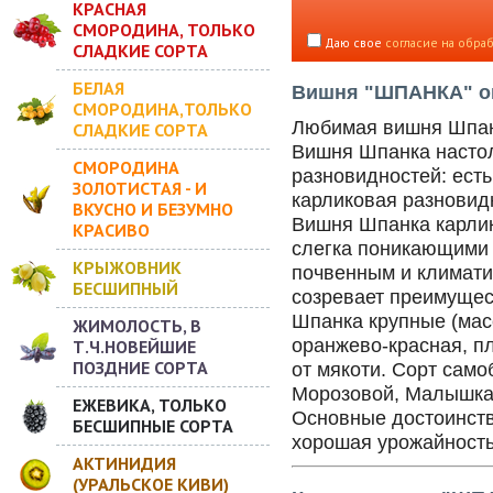
КРАСНАЯ
СМОРОДИНА, ТОЛЬКО
Даю свое
согласие на обра
СЛАДКИЕ СОРТА
БЕЛАЯ
Вишня "ШПАНКА" оп
СМОРОДИНА,ТОЛЬКО
Любимая вишня Шпан
СЛАДКИЕ СОРТА
Вишня Шпанка настол
СМОРОДИНА
разновидностей: ест
ЗОЛОТИСТАЯ - И
карликовая разновид
ВКУСНО И БЕЗУМНО
Вишня Шпанка карлик
КРАСИВО
слегка поникающими 
КРЫЖОВНИК
почвенным и климати
БЕСШИПНЫЙ
созревает преимущес
Шпанка крупные (мас
ЖИМОЛОСТЬ, В
оранжево-красная, пл
Т.Ч.НОВЕЙШИЕ
ПОЗДНИЕ СОРТА
от мякоти. Сорт само
Морозовой, Малышка
ЕЖЕВИКА, ТОЛЬКО
Основные достоинств
БЕСШИПНЫЕ СОРТА
хорошая урожайность 
АКТИНИДИЯ
(УРАЛЬСКОЕ КИВИ)