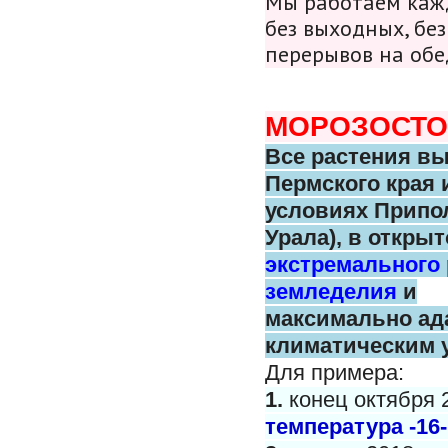
Мы работаем кажд
без выходных, без
перерывов на обе
МОРОЗОСТО
Все растения в
Пермского
края 
условиях Припо
Урала),
в открыт
экстремального
земледелия
и
максимально
ад
климатическим 
Для примера:
1.
конец октября 
температура -16-