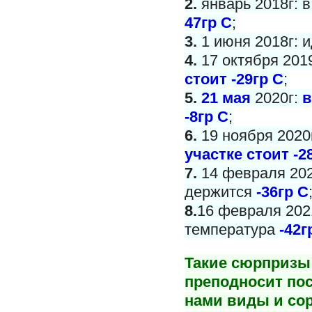
2.
январь 2018г: 
47гр С
;
3.
1 июня 2018г: и
4.
17 октября 201
стоит -29гр С
;
5.
21 мая
2020г:
в
-8гр С
;
6.
19 ноября 2020
участке стоит -2
7.
14 февраля 202
держится
-36гр С
8.
16 февраля 2021
температура
-42г
Такие сюрпризы 
преподносит пос
нами виды и со