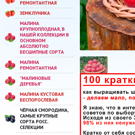
РЕМОНТАНТНАЯ
ЗЕМКЛУНИКА
МАЛИНА
КРУПНОПЛОДНАЯ, В
НАШЕЙ КОЛЛЕКЦИИ В
ОСНОВНОМ
АБСОЛЮТНО
БЕСШИПНЫЕ СОРТА
МАЛИНА
РЕМОНТАНТНАЯ
"МАЛИНОВЫЕ
ДЕРЕВЬЯ"
МАЛИНА КУСТОВАЯ
БЕСПОРОСЛЕВАЯ
ЧЁРНАЯ СМОРОДИНА,
САМЫЕ КРУПНЫЕ
СОРТА РОСС.
СЕЛЕКЦИИ