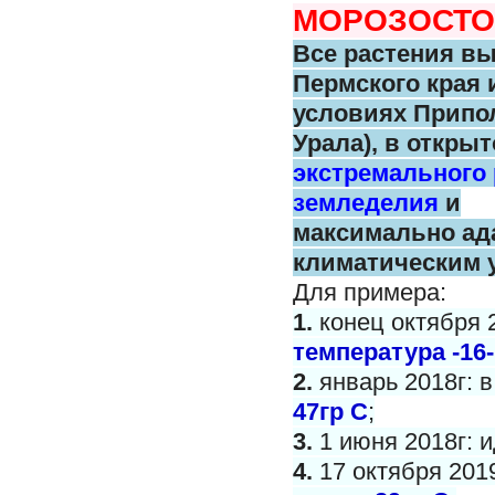
МОРОЗОСТО
Все растения в
Пермского
края 
условиях Припо
Урала),
в открыт
экстремального
земледелия
и
максимально
ад
климатическим 
Для примера:
1.
конец октября 
температура -16-
2.
январь 2018г: 
47гр С
;
3.
1 июня 2018г: и
4.
17 октября 201