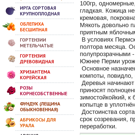
100гр, одномерные
ИРГА СОРТОВАЯ
гладкая. Кожица не
КРУПНОПЛОДНАЯ
кремовая, покровн
ОБЛЕПИХА
Мякоть довольно пл
БЕСШИПНАЯ
приятным яблочны
В условиях Пермск
ГОРТЕНЗИИ
МЕТЕЛЬЧАТЫЕ
полтора месяца. О
полупрозрачными -
ГОРТЕНЗИЯ
Южнее Перми урожа
ДРЕВОВИДНАЯ
Основное назначен
ХРИЗАНТЕМА
компоты, повидло, 
КОРЕЙСКАЯ
Деревья начинают 
РОЗЫ
приносят полноцен
КОРНЕСОБСТВЕННЫЕ
зимостойкойкий, к
ФУНДУК (ЛЕЩИНА
копытце в уплотнён
ОБЫКНОВЕННАЯ)
Достоинства сорта
срок созревания, п
АБРИКОСЫ ДЛЯ
УРАЛА
переработки.