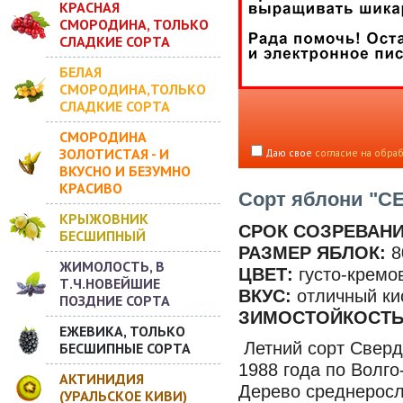
КРАСНАЯ
СМОРОДИНА, ТОЛЬКО
СЛАДКИЕ СОРТА
БЕЛАЯ
СМОРОДИНА,ТОЛЬКО
СЛАДКИЕ СОРТА
СМОРОДИНА
ЗОЛОТИСТАЯ - И
Даю свое
согласие на обра
ВКУСНО И БЕЗУМНО
КРАСИВО
Сорт яблони "
КРЫЖОВНИК
СРОК СОЗРЕВАН
БЕСШИПНЫЙ
РАЗМЕР ЯБЛОК:
8
ЖИМОЛОСТЬ, В
ЦВЕТ:
густо-кремо
Т.Ч.НОВЕЙШИЕ
ВКУС:
отличный ки
ПОЗДНИЕ СОРТА
ЗИМОСТОЙКОСТЬ
ЕЖЕВИКА, ТОЛЬКО
Летний сорт Сверд
БЕСШИПНЫЕ СОРТА
1988 года по Волг
АКТИНИДИЯ
Дерево среднеросл
(УРАЛЬСКОЕ КИВИ)