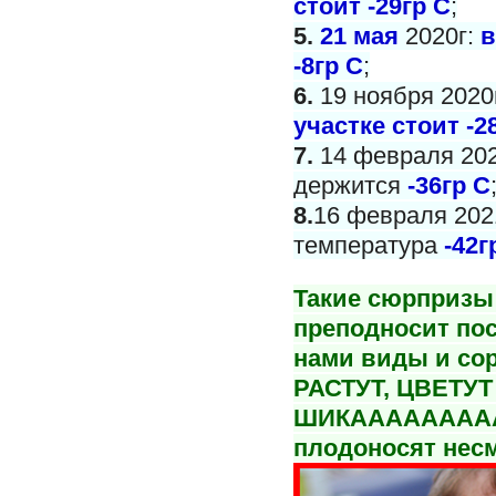
стоит -29гр С
;
5.
21 мая
2020г:
в
-8гр С
;
6.
19 ноября 2020
участке стоит -2
7.
14 февраля 202
держится
-36гр С
8.
16 февраля 2021
температура
-42г
Такие сюрпризы 
преподносит пос
нами виды и со
РАСТУТ, ЦВЕТУТ
ШИКАААААААА
плодоносят несм