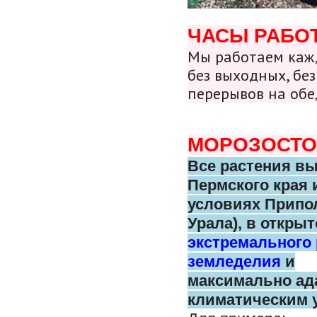
ЧАСЫ РАБО
Мы работаем кажд
без выходных, без
перерывов на обе
МОРОЗОСТО
Все растения в
Пермского
края 
условиях Припо
Урала),
в открыт
экстремального
земледелия
и
максимально
ад
климатическим 