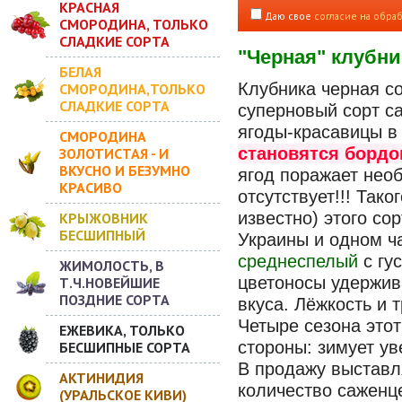
КРАСНАЯ
Даю свое
согласие на обра
СМОРОДИНА, ТОЛЬКО
СЛАДКИЕ СОРТА
"Черная" клубн
БЕЛАЯ
Клубника черная с
СМОРОДИНА,ТОЛЬКО
СЛАДКИЕ СОРТА
суперновый сорт са
ягоды-красавицы в
СМОРОДИНА
становятся бордо
ЗОЛОТИСТАЯ - И
ВКУСНО И БЕЗУМНО
ягод поражает необ
КРАСИВО
отсутствует!!! Так
известно) этого со
КРЫЖОВНИК
БЕСШИПНЫЙ
Украины и одном ча
среднеспелый
с гу
ЖИМОЛОСТЬ, В
цветоносы удержива
Т.Ч.НОВЕЙШИЕ
ПОЗДНИЕ СОРТА
вкуса. Лёжкость и
Четыре сезона этот
ЕЖЕВИКА, ТОЛЬКО
стороны: зимует ув
БЕСШИПНЫЕ СОРТА
В продажу выставл
АКТИНИДИЯ
количество саженц
(УРАЛЬСКОЕ КИВИ)