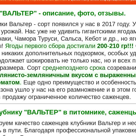
"ВАЛЬТЕР" - описание, фото, отзывы.
ки Вальтер - сорт появился у нас в 2017 году. 
урожай. Нас уже не удивить гигантскими ягодам
аки, Чамора Туруси, Сальса, Кебот и др., но я
ы!
Ягоды первого сбора достигали
200
-
210 гр!!!
, никаких дополнительных подкормок, особых у
одолжает шокировать не только нас, но и всех 
 размера. Сорт
среднепозднего срока
созревани
слянисто-земляничным вкусом с выраженны
оматом
.
Еще одно преимущество и особенность
езона ушло у нас на его размножение и в этом
в продажу ограниченное количество саженцев.
убнику "ВАЛЬТЕР" в питомнике, саженц
руем качество саженцев клубники Вальтер и нес
ь в пути. Благодаря профессиональной упаковк