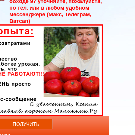
обходе 97 уточняйте, пожалуйста,
по тел. или в любом удобном
мессенджере (Макс, Телеграм,
Ватсап)
ссылки