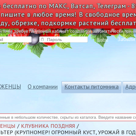
 бесплатно по МАКС, Ватсап, Телеграм - 
 пишите в любое время! В свободное вре
ду, обрезке, подкормке растений беспла
йте не требуется, личный кабинет создается автоматически при 
Забыли
Войти
АЖЕНЦЫ
О компании
Контакты питомника
Адр
ЖЕНЦЫ
КЛУБНИКА ПОЗДНЯЯ
ЛЬТЕР (КРУПНОМЕР! ОГРОМНЫЙ КУСТ, УРОЖАЙ В ГО