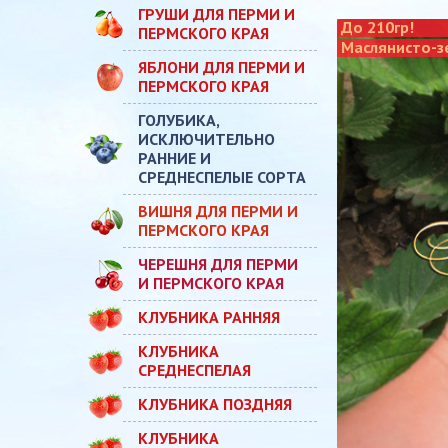
ГРУШИ ДЛЯ ПЕРМИ И
До 210гр!
ПЕРМСКОГО КРАЯ
Маслянисто-з
ЯБЛОНИ ДЛЯ ПЕРМИ И
ПЕРМСКОГО КРАЯ
ГОЛУБИКА,
ИСКЛЮЧИТЕЛЬНО
РАННИЕ И
СРЕДНЕСПЕЛЫЕ СОРТА
ВИШНЯ ДЛЯ ПЕРМИ И
ПЕРМСКОГО КРАЯ
ЧЕРЕШНЯ ДЛЯ ПЕРМИ
И ПЕРМСКОГО КРАЯ
КЛУБНИКА РАННЯЯ
КЛУБНИКА
СРЕДНЕСПЕЛАЯ
КЛУБНИКА ПОЗДНЯЯ
КЛУБНИКА