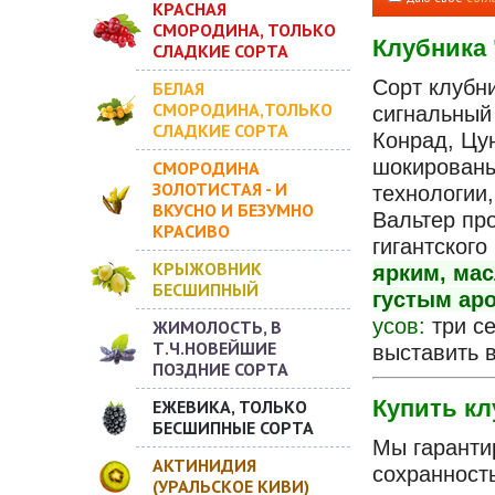
КРАСНАЯ
СМОРОДИНА, ТОЛЬКО
Клубника 
СЛАДКИЕ СОРТА
Сорт клубни
БЕЛАЯ
СМОРОДИНА,ТОЛЬКО
сигнальный 
СЛАДКИЕ СОРТА
Конрад, Цун
шокирован
СМОРОДИНА
ЗОЛОТИСТАЯ - И
технологии
ВКУСНО И БЕЗУМНО
Вальтер пр
КРАСИВО
гигантского
КРЫЖОВНИК
ярким, ма
БЕСШИПНЫЙ
густым ар
усов:
три с
ЖИМОЛОСТЬ, В
Т.Ч.НОВЕЙШИЕ
выставить 
ПОЗДНИЕ СОРТА
Купить кл
ЕЖЕВИКА, ТОЛЬКО
БЕСШИПНЫЕ СОРТА
Мы гаранти
АКТИНИДИЯ
сохранност
(УРАЛЬСКОЕ КИВИ)