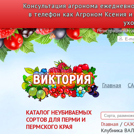
Консультация агронома ежедневно
в телефон как Агроном Ксения и
ухо
Регистрация на са
Главная
С
КАТАЛОГ НЕУБИВАЕМЫХ
СОРТОВ ДЛЯ ПЕРМИ И
Главная
СА
ПЕРМСКОГО КРАЯ
Клубника ВА