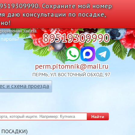
89519309990. Сохраните мой номер
мя даю консультации по посадке,
тно!
оформлении заказа.
89519309990
 пароль?
perm.pitomnik@mail.ru
ПЕРМЬ, УЛ. ВОСТОЧНЫЙ ОБХОД, 97
ес и схема проезда
Найти
Д ПОСАДКИ)