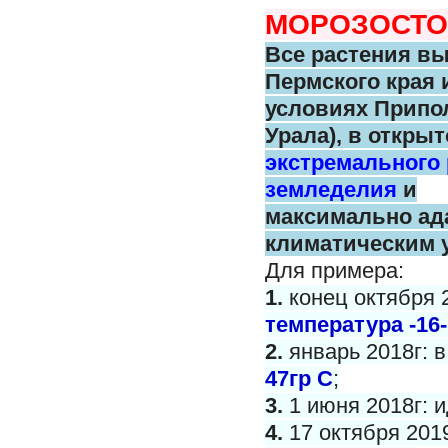
МОРОЗОСТО
Все растения в
Пермского
края 
условиях Припо
Урала),
в открыт
экстремального
земледелия
и
максимально
ад
климатическим 
Для примера:
1.
конец октября 
температура -16-
2.
январь 2018г: 
47гр С
;
3.
1 июня 2018г: и
4.
17 октября 201