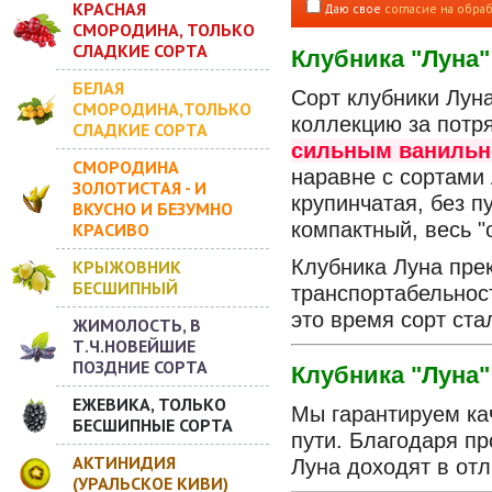
КРАСНАЯ
Даю свое
согласие на обра
СМОРОДИНА, ТОЛЬКО
СЛАДКИЕ СОРТА
Клубника "Луна"
БЕЛАЯ
Сорт клубники Лун
СМОРОДИНА,ТОЛЬКО
коллекцию за пот
СЛАДКИЕ СОРТА
сильным ванильн
СМОРОДИНА
наравне с сортами
ЗОЛОТИСТАЯ - И
крупинчатая, без п
ВКУСНО И БЕЗУМНО
компактный, весь "
КРАСИВО
Клубника Луна прек
КРЫЖОВНИК
БЕСШИПНЫЙ
транспортабельнос
это время сорт ст
ЖИМОЛОСТЬ, В
Т.Ч.НОВЕЙШИЕ
ПОЗДНИЕ СОРТА
Клубника "Луна"
ЕЖЕВИКА, ТОЛЬКО
Мы гарантируем кач
БЕСШИПНЫЕ СОРТА
пути. Благодаря п
АКТИНИДИЯ
Луна доходят в от
(УРАЛЬСКОЕ КИВИ)