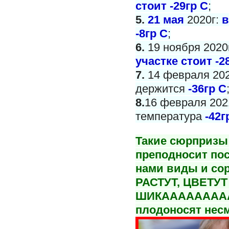
стоит -29гр С
;
5.
21 мая
2020г:
в
-8гр С
;
6.
19 ноября 2020
участке стоит -2
7.
14 февраля 202
держится
-36гр С
8.
16 февраля 2021
температура
-42г
Такие сюрпризы 
преподносит пос
нами виды и со
РАСТУТ, ЦВЕТУТ
ШИКАААААААА
плодоносят несм