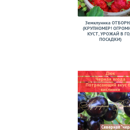
Земклуника ОТБОРН
(КРУПНОМЕР! ОГРОМ
КУСТ, УРОЖАЙ В Г
ПОСАДКИ)
Дюк
Черная ягода
Потрясающий вкус 
кислинки
Северная "че