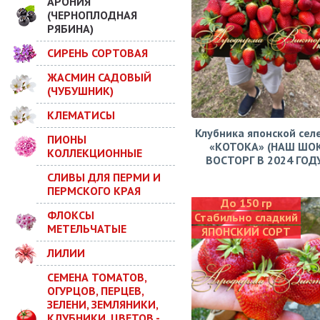
АРОНИЯ
(ЧЕРНОПЛОДНАЯ
РЯБИНА)
СИРЕНЬ СОРТОВАЯ
ЖАСМИН САДОВЫЙ
(ЧУБУШНИК)
КЛЕМАТИСЫ
Клубника японской сел
ПИОНЫ
«КОТОКА» (НАШ ШО
КОЛЛЕКЦИОННЫЕ
ВОСТОРГ В 2024 ГОДУ!
СЛИВЫ ДЛЯ ПЕРМИ И
ПЕРМСКОГО КРАЯ
До 150 гр
ФЛОКСЫ
Стабильно сладкий
МЕТЕЛЬЧАТЫЕ
ЯПОНСКИЙ СОРТ
ЛИЛИИ
СЕМЕНА ТОМАТОВ,
ОГУРЦОВ, ПЕРЦЕВ,
ЗЕЛЕНИ, ЗЕМЛЯНИКИ,
КЛУБНИКИ, ЦВЕТОВ -