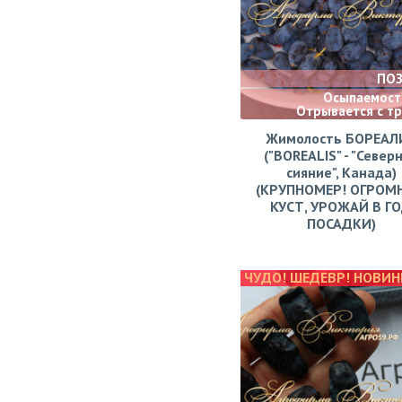
ПО
Осыпаемости
Отрывается с т
Жимолость БОРЕАЛ
("BOREALIS" - "Север
сияние", Канада)
(КРУПНОМЕР! ОГРОМ
КУСТ, УРОЖАЙ В Г
ПОСАДКИ)
ЧУДО! ШЕДЕВР! НОВИН