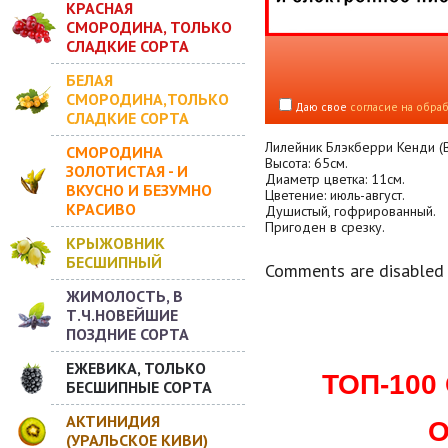
КРАСНАЯ
СМОРОДИНА, ТОЛЬКО
СЛАДКИЕ СОРТА
БЕЛАЯ
СМОРОДИНА,ТОЛЬКО
Даю свое
согласие на обра
СЛАДКИЕ СОРТА
Лилейник Блэкберри Кенди (B
СМОРОДИНА
Высота: 65см.
ЗОЛОТИСТАЯ - И
Диаметр цветка: 11см.
ВКУСНО И БЕЗУМНО
Цветение: июль-август.
КРАСИВО
Душистый, гофрированный.
Пригоден в срезку.
КРЫЖОВНИК
БЕСШИПНЫЙ
Comments are disabled
ЖИМОЛОСТЬ, В
Т.Ч.НОВЕЙШИЕ
ПОЗДНИЕ СОРТА
ЕЖЕВИКА, ТОЛЬКО
ТОП-10
БЕСШИПНЫЕ СОРТА
АКТИНИДИЯ
О
(УРАЛЬСКОЕ КИВИ)