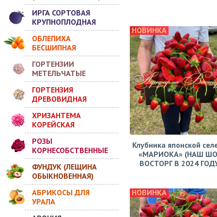
ИРГА СОРТОВАЯ
КРУПНОПЛОДНАЯ
НОВИНКА
ОБЛЕПИХА
БЕСШИПНАЯ
ГОРТЕНЗИИ
МЕТЕЛЬЧАТЫЕ
ГОРТЕНЗИЯ
ДРЕВОВИДНАЯ
ХРИЗАНТЕМА
КОРЕЙСКАЯ
РОЗЫ
Клубника японской сел
КОРНЕСОБСТВЕННЫЕ
«МАРИОКА» (НАШ ШО
ВОСТОРГ В 2024 ГОДУ!
ФУНДУК (ЛЕЩИНА
ОБЫКНОВЕННАЯ)
АБРИКОСЫ ДЛЯ
НОВИНКА
УРАЛА