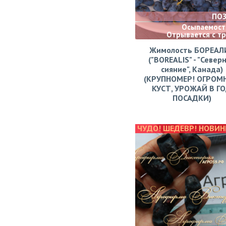
ПО
Осыпаемости
Отрывается с т
Жимолость БОРЕАЛ
("BOREALIS" - "Север
сияние", Канада)
(КРУПНОМЕР! ОГРОМ
КУСТ, УРОЖАЙ В Г
ПОСАДКИ)
ЧУДО! ШЕДЕВР! НОВИН