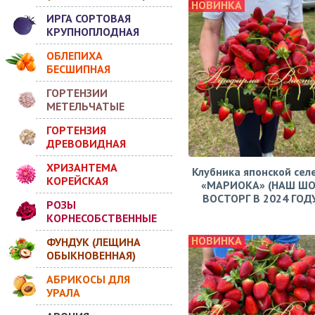
НОВИНКА
ИРГА СОРТОВАЯ
КРУПНОПЛОДНАЯ
ОБЛЕПИХА
БЕСШИПНАЯ
ГОРТЕНЗИИ
МЕТЕЛЬЧАТЫЕ
ГОРТЕНЗИЯ
ДРЕВОВИДНАЯ
ХРИЗАНТЕМА
Клубника японской сел
КОРЕЙСКАЯ
«МАРИОКА» (НАШ ШО
ВОСТОРГ В 2024 ГОДУ!
РОЗЫ
КОРНЕСОБСТВЕННЫЕ
НОВИНКА
ФУНДУК (ЛЕЩИНА
ОБЫКНОВЕННАЯ)
АБРИКОСЫ ДЛЯ
УРАЛА