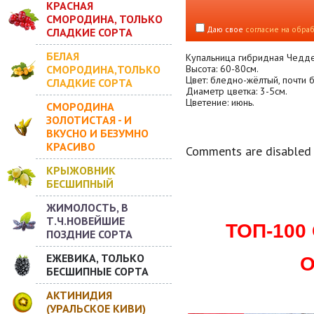
КРАСНАЯ
СМОРОДИНА, ТОЛЬКО
Даю свое
согласие на обра
СЛАДКИЕ СОРТА
БЕЛАЯ
Купальница гибридная Чедде
СМОРОДИНА,ТОЛЬКО
Высота: 60-80см.
Цвет: бледно-жёлтый, почти 
СЛАДКИЕ СОРТА
Диаметр цветка: 3-5см.
Цветение: июнь.
СМОРОДИНА
ЗОЛОТИСТАЯ - И
ВКУСНО И БЕЗУМНО
КРАСИВО
Comments are disabled
КРЫЖОВНИК
БЕСШИПНЫЙ
ЖИМОЛОСТЬ, В
Т.Ч.НОВЕЙШИЕ
ТОП-10
ПОЗДНИЕ СОРТА
ЕЖЕВИКА, ТОЛЬКО
О
БЕСШИПНЫЕ СОРТА
АКТИНИДИЯ
(УРАЛЬСКОЕ КИВИ)