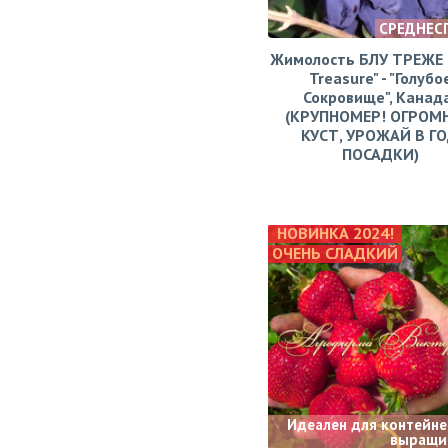
СРЕДНЕС
Жимолость БЛУ ТРЕЖЕ (
Treasure" - "Голубо
Сокровище", Канад
(КРУПНОМЕР! ОГРОМ
КУСТ, УРОЖАЙ В Г
ПОСАДКИ)
НОВИНКА 2024!
ОЧЕНЬ СЛАДКИЙ
Идеален для контейне
выращи