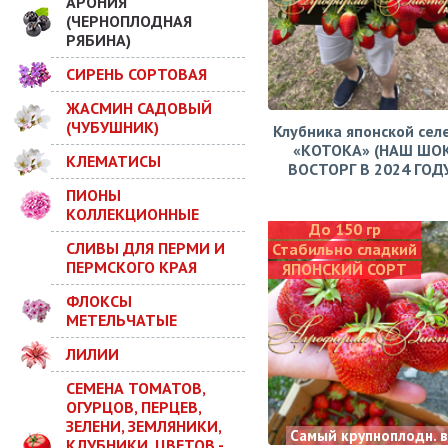
АРОНИЯ
(ЧЕРНОПЛОДНАЯ
РЯБИНА)
СИРЕНЬ СОРТОВАЯ
ЖАСМИН САДОВЫЙ
(ЧУБУШНИК)
Клубника японской сел
«КОТОКА» (НАШ ШО
КЛЕМАТИСЫ
ВОСТОРГ В 2024 ГОДУ!
ПИОНЫ
КОЛЛЕКЦИОННЫЕ
До 150 гр
СЛИВЫ ДЛЯ ПЕРМИ И
Стабильно сладкий
ПЕРМСКОГО КРАЯ
ЯПОНСКИЙ СОРТ
ФЛОКСЫ
МЕТЕЛЬЧАТЫЕ
ЛИЛИИ
СЕМЕНА ТОМАТОВ,
ОГУРЦОВ, ПЕРЦЕВ,
ЗЕЛЕНИ, ЗЕМЛЯНИКИ,
Самый крупноплодн. 
КЛУБНИКИ, ЦВЕТОВ -