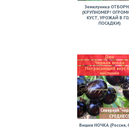
Земклуника ОТБОРН
(КРУПНОМЕР! ОГРОМ
КУСТ, УРОЖАЙ В Г
ПОСАДКИ)
Дюк
Черная ягода
Потрясающий вкус 
кислинки
Северная "че
СРЕДНЕС
Вишня НОЧКА (Россия, 