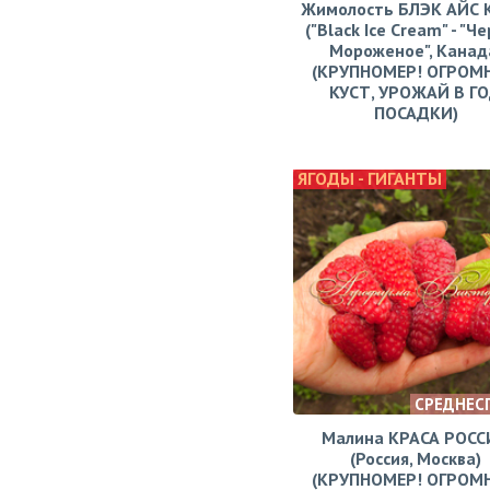
Жимолость БЛЭК АЙС
("Black Ice Cream" - "Ч
Мороженое", Канад
(КРУПНОМЕР! ОГРОМ
КУСТ, УРОЖАЙ В Г
ПОСАДКИ)
ЯГОДЫ - ГИГАНТЫ
СРЕДНЕС
Малина КРАСА РОСС
(Россия, Москва)
(КРУПНОМЕР! ОГРОМ