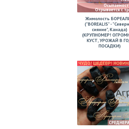
Осыпаемости
Отрывается с т
Жимолость БОРЕАЛ
("BOREALIS" - "Север
сияние", Канада)
(КРУПНОМЕР! ОГРОМ
КУСТ, УРОЖАЙ В Г
ПОСАДКИ)
ЧУДО! ШЕДЕВР! НОВИН
СРЕДНЕР