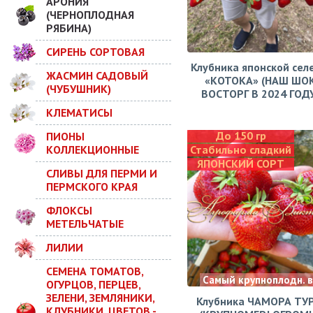
АРОНИЯ
(ЧЕРНОПЛОДНАЯ
РЯБИНА)
СИРЕНЬ СОРТОВАЯ
Клубника японской сел
ЖАСМИН САДОВЫЙ
«КОТОКА» (НАШ ШО
(ЧУБУШНИК)
ВОСТОРГ В 2024 ГОДУ!
КЛЕМАТИСЫ
До 150 гр
ПИОНЫ
КОЛЛЕКЦИОННЫЕ
Стабильно сладкий
ЯПОНСКИЙ СОРТ
СЛИВЫ ДЛЯ ПЕРМИ И
ПЕРМСКОГО КРАЯ
ФЛОКСЫ
МЕТЕЛЬЧАТЫЕ
ЛИЛИИ
СЕМЕНА ТОМАТОВ,
Самый крупноплодн. 
ОГУРЦОВ, ПЕРЦЕВ,
ЗЕЛЕНИ, ЗЕМЛЯНИКИ,
Клубника ЧАМОРА ТУ
КЛУБНИКИ, ЦВЕТОВ -