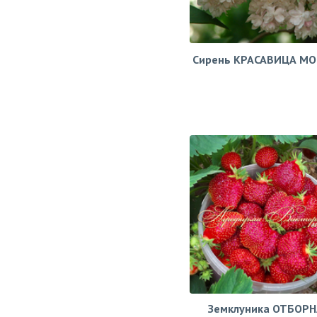
Сирень КРАСАВИЦА М
Земклуника ОТБОРН