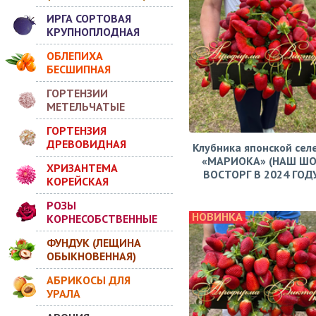
ИРГА СОРТОВАЯ
КРУПНОПЛОДНАЯ
ОБЛЕПИХА
БЕСШИПНАЯ
ГОРТЕНЗИИ
МЕТЕЛЬЧАТЫЕ
ГОРТЕНЗИЯ
ДРЕВОВИДНАЯ
Клубника японской сел
«МАРИОКА» (НАШ ШО
ХРИЗАНТЕМА
ВОСТОРГ В 2024 ГОДУ!
КОРЕЙСКАЯ
РОЗЫ
НОВИНКА
КОРНЕСОБСТВЕННЫЕ
ФУНДУК (ЛЕЩИНА
ОБЫКНОВЕННАЯ)
АБРИКОСЫ ДЛЯ
УРАЛА