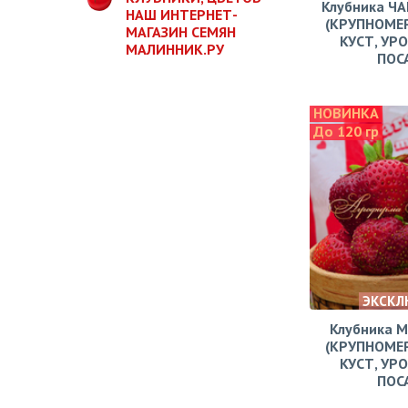
Клубника Ч
НАШ ИНТЕРНЕТ-
(КРУПНОМЕ
МАГАЗИН СЕМЯН
КУСТ, УР
МАЛИННИК.РУ
ПОС
НОВИНКА
До 120 гр
ЭКСКЛ
Клубника 
(КРУПНОМЕ
КУСТ, УР
ПОС