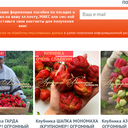
П
наши фирменные пособия по посадке и
но на вашу эл.почту, МАКС или смс-кой
Оставьте свои контакты для получения
книг.
асие на обработку персональных данных
в целях получения информационной ра
4!
НОВИНКА
ОЧЕНЬ СЛАДКИЙ
ка ГАРДА
Клубника ШАПКА МОНОМАХА
Клубника А
Р! ОГРОМНЫЙ
(КРУПНОМЕР! ОГРОМНЫЙ
ОГРОМНЫЙ 