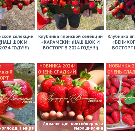
нской селекции
Клубника японской селекции
Клубника яп
(НАШ ШОК И
«КАРАМЕКИ» (НАШ ШОК И
«БЕНИХОП
024 ГОДУ!!!)
ВОСТОРГ В 2024 ГОДУ!!!)
ВОСТОРГ В
р
НОВИНКА 2024!
НОВИНКА 2
адкий
ОЧЕНЬ СЛАДКИЙ
ОЧЕНЬ СЛА
СОРТ
Идеален для контейнерного
ноплодн. в мире
выращивания