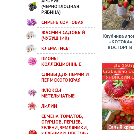
АРОНИЯ
(ЧЕРНОПЛОДНАЯ
РЯБИНА)
СИРЕНЬ СОРТОВАЯ
ЖАСМИН САДОВЫЙ
Клубника япо
(ЧУБУШНИК)
«КОТОКА» 
ВОСТОРГ В 2
КЛЕМАТИСЫ
ПИОНЫ
КОЛЛЕКЦИОННЫЕ
До 150 г
Стабильно сл
СЛИВЫ ДЛЯ ПЕРМИ И
ЯПОНСКИЙ 
ПЕРМСКОГО КРАЯ
ФЛОКСЫ
МЕТЕЛЬЧАТЫЕ
ЛИЛИИ
СЕМЕНА ТОМАТОВ,
ОГУРЦОВ, ПЕРЦЕВ,
Самый круп
ЗЕЛЕНИ, ЗЕМЛЯНИКИ,
КЛУБНИКИ, ЦВЕТОВ -