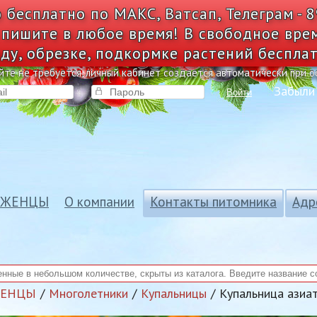
 бесплатно по МАКС, Ватсап, Телеграм - 
 пишите в любое время! В свободное вре
ду, обрезке, подкормке растений беспла
йте не требуется, личный кабинет создается автоматически при 
Забыли
Войти
АЖЕНЦЫ
О компании
Контакты питомника
Адр
ЖЕНЦЫ
Многолетники
Купальницы
Купальница азиа