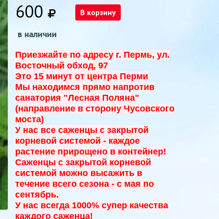
600
В корзину
в наличии
Приезжайте по адресу г. Пермь, ул.
Восточный обход, 97
Это 15 минут от центра Перми
Мы находимся прямо напротив
санатория "Лесная Поляна"
(направление в сторону Чусовского
моста)
У нас все саженцы с закрытой
корневой системой - к
аждое
растение прирощено в контейнер!
Саженцы с закрытой корневой
системой можно высажить в
течение всего сезона - с мая по
сентябрь.
У нас всегда 1000% супер качества
каждого саженца!