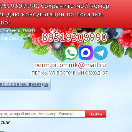
89519309990. Сохраните мой номер
мя даю консультации по посадке,
тно!
оформлении заказа.
89519309990
 пароль?
perm.pitomnik@mail.ru
ПЕРМЬ, УЛ. ВОСТОЧНЫЙ ОБХОД, 97
ес и схема проезда
Найти
тская