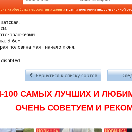
асие на обработку персональных данных
в целях получения информационной ра
иатская.
см.
вато-оранжевый.
а: 3-6см.
рая половина мая - начало июня.
disabled
Вернуться к списку сортов
Сле
П-100 САМЫХ ЛУЧШИХ И ЛЮБИ
ОЧЕНЬ СОВЕТУЕМ И РЕКО
НОВИНКА
НОВИНКА