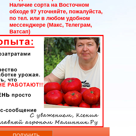
Наличие сорта на Восточном
обходе 97 уточняйте, пожалуйста,
по тел. или в любом удобном
мессенджере (Макс, Телеграм,
Ватсап)