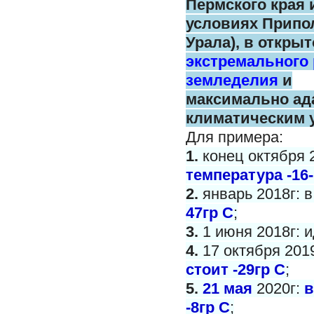
Пермского
края 
условиях Припо
Урала),
в открыт
экстремального
земледелия
и
максимально
ад
климатическим 
Для примера:
1.
конец октября 
температура -16-
2.
январь 2018г: 
47гр С
;
3.
1 июня 2018г: и
4.
17 октября 201
стоит -29гр С
;
5.
21 мая
2020г:
в
-8гр С
;