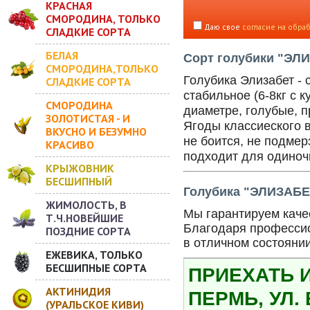
КРАСНАЯ
СМОРОДИНА, ТОЛЬКО
Даю свое
согласие на обра
СЛАДКИЕ СОРТА
БЕЛАЯ
Сорт голубики "ЭЛ
СМОРОДИНА,ТОЛЬКО
Голубика Элизабет - 
СЛАДКИЕ СОРТА
стабильное (6-8кг с 
СМОРОДИНА
диаметре, голубые, п
ЗОЛОТИСТАЯ - И
Ягоды классиеского в
ВКУСНО И БЕЗУМНО
не боится, не подмер
КРАСИВО
подходит для одиночн
КРЫЖОВНИК
БЕСШИПНЫЙ
Голубика "ЭЛИЗАБЕТ
ЖИМОЛОСТЬ, В
Мы гарантируем качес
Т.Ч.НОВЕЙШИЕ
Благодаря профессио
ПОЗДНИЕ СОРТА
в отличном состояни
ЕЖЕВИКА, ТОЛЬКО
БЕСШИПНЫЕ СОРТА
ПРИЕХАТЬ 
АКТИНИДИЯ
ПЕРМЬ, УЛ.
(УРАЛЬСКОЕ КИВИ)