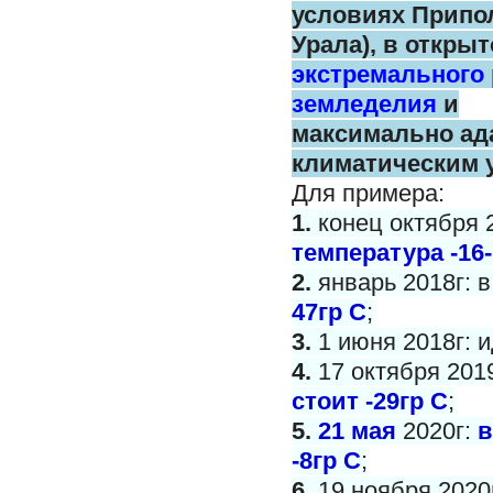
условиях Припо
Урала),
в открыт
экстремального
земледелия
и
максимально
ад
климатическим 
Для примера:
1.
конец октября 
температура -16-
2.
январь 2018г: 
47гр С
;
3.
1 июня 2018г: и
4.
17 октября 201
стоит -29гр С
;
5.
21 мая
2020г:
в
-8гр С
;
6.
19 ноября 2020