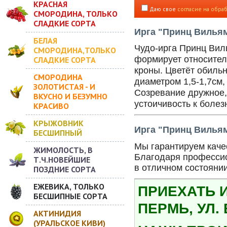
КРАСНАЯ
Даю свое
согласие на обра
СМОРОДИНА, ТОЛЬКО
СЛАДКИЕ СОРТА
Ирга "Принц Вильям
БЕЛАЯ
Чудо-ирга Принц Вил
СМОРОДИНА,ТОЛЬКО
формирует относител
СЛАДКИЕ СОРТА
кроны. Цветёт обиль
СМОРОДИНА
диаметром 1,5-1,7см,
ЗОЛОТИСТАЯ - И
Созревание дружное, 
ВКУСНО И БЕЗУМНО
устоичивость к боле
КРАСИВО
КРЫЖОВНИК
Ирга "Принц Вильям
БЕСШИПНЫЙ
Мы гарантируем качес
ЖИМОЛОСТЬ, В
Благодаря профессио
Т.Ч.НОВЕЙШИЕ
в отличном состояни
ПОЗДНИЕ СОРТА
ЕЖЕВИКА, ТОЛЬКО
ПРИЕХАТЬ 
БЕСШИПНЫЕ СОРТА
ПЕРМЬ, УЛ.
АКТИНИДИЯ
(УРАЛЬСКОЕ КИВИ)