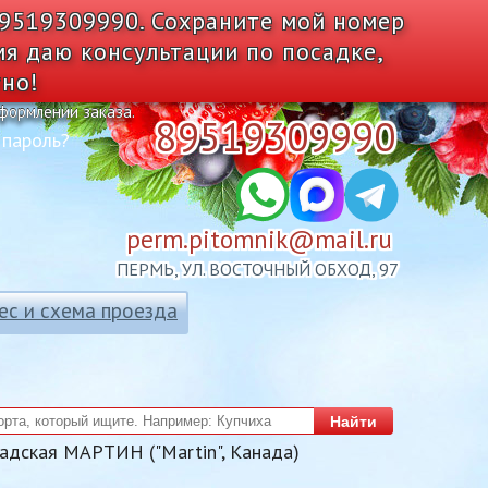
89519309990. Сохраните мой номер
мя даю консультации по посадке,
тно!
оформлении заказа.
89519309990
 пароль?
perm.pitomnik@mail.ru
ПЕРМЬ, УЛ. ВОСТОЧНЫЙ ОБХОД, 97
ес и схема проезда
Найти
адская МАРТИН ("Martin", Канада)