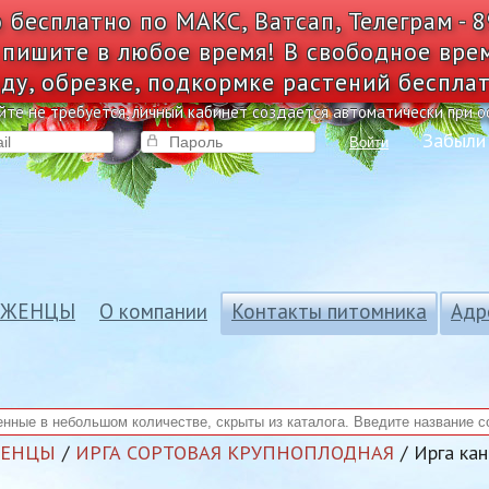
 бесплатно по МАКС, Ватсап, Телеграм - 
 пишите в любое время! В свободное вре
ду, обрезке, подкормке растений беспла
йте не требуется, личный кабинет создается автоматически при 
Забыли
Войти
АЖЕНЦЫ
О компании
Контакты питомника
Адр
ЖЕНЦЫ
ИРГА СОРТОВАЯ КРУПНОПЛОДНАЯ
Ирга кан