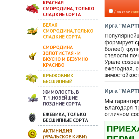
КРАСНАЯ
СМОРОДИНА, ТОЛЬКО
Даю свое
согл
СЛАДКИЕ СОРТА
БЕЛАЯ
Ирга "МАРТИ
СМОРОДИНА,ТОЛЬКО
Популярнейш
СЛАДКИЕ СОРТА
формирует
с
СМОРОДИНА
более!) круп
ЗОЛОТИСТАЯ - И
спелости поч
ВКУСНО И БЕЗУМНО
Урале созрев
КРАСИВО
ежегодная, 
зимостойкост
КРЫЖОВНИК
БЕСШИПНЫЙ
Ирга "МАРТИ
ЖИМОЛОСТЬ, В
Т.Ч.НОВЕЙШИЕ
Мы гарантиру
ПОЗДНИЕ СОРТА
Благодаря п
отличном со
ЕЖЕВИКА, ТОЛЬКО
БЕСШИПНЫЕ СОРТА
ПРИЕХ
АКТИНИДИЯ
(УРАЛЬСКОЕ КИВИ)