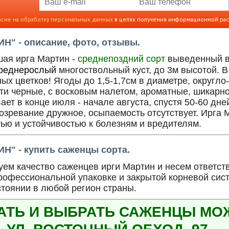
асие на обработку персональных данных
в целях получения информационной ра
Н" - описание, фото, отзывы.
ая ирга Мартин -
среднепоздний
сорт
выведенный в
реднерослый
многоствольный
куст, до
3м высотой. В 
ных цветков! Ягоды до 1,5-1,7см в диаметре, округл
ти черные, с восковым налетом, ароматные, шикарно
ает в конце июля - начале августа, спустя 50-60 дн
созревание дружное, осыпаемость отсутствует. Ирга
ью и устойчивостью к болезням и вредителям.
Н" - купить саженцы сорта.
ем качество саженцев ирги Мартин и несем ответстве
рофессиональной упаковке и закрытой корневой сис
стоянии в любой регион
страны.
АТЬ И ВЫБРАТЬ САЖЕНЦЫ МОЖН