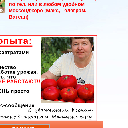
по тел. или в любом удобном
ЯЯ
мессенджере (Макс, Телеграм,
Ватсап)