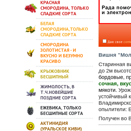
КРАСНАЯ
СМОРОДИНА, ТОЛЬКО
СЛАДКИЕ СОРТА
БЕЛАЯ
СМОРОДИНА,ТОЛЬКО
СЛАДКИЕ СОРТА
Даю свое
согл
СМОРОДИНА
ЗОЛОТИСТАЯ - И
Вишня "Моло
ВКУСНО И БЕЗУМНО
КРАСИВО
Старинная 
до 2м высото
КРЫЖОВНИК
БЕСШИПНЫЙ
бордовые, п
сочная, вку
ЖИМОЛОСТЬ, В
мякоти.
Урожа
Т.Ч.НОВЕЙШИЕ
устойчивый 
ПОЗДНИЕ СОРТА
Владимирско
ЕЖЕВИКА, ТОЛЬКО
опылители: 
БЕСШИПНЫЕ СОРТА
Получен во 
АКТИНИДИЯ
(УРАЛЬСКОЕ КИВИ)