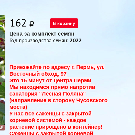
162
В корзину
Цена за комплект семян
Год производства семян:
2022
Приезжайте по адресу г. Пермь, ул.
Восточный обход, 97
Это 15 минут от центра Перми
Мы находимся прямо напротив
санатория "Лесная Поляна"
(направление в сторону Чусовского
моста)
У нас все саженцы с закрытой
корневой системой - к
аждое
растение прирощено в контейнер!
АЯ
Саженцы с закрытой корневой