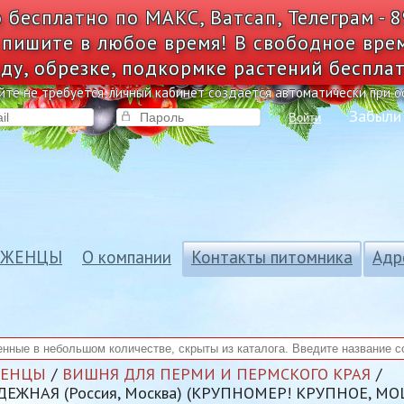
 бесплатно по МАКС, Ватсап, Телеграм - 
 пишите в любое время! В свободное вре
ду, обрезке, подкормке растений беспла
йте не требуется, личный кабинет создается автоматически при 
Забыли
Войти
АЖЕНЦЫ
О компании
Контакты питомника
Адр
ЖЕНЦЫ
ВИШНЯ ДЛЯ ПЕРМИ И ПЕРМСКОГО КРАЯ
ЕЖНАЯ (Россия, Москва) (КРУПНОМЕР! КРУПНОЕ, М