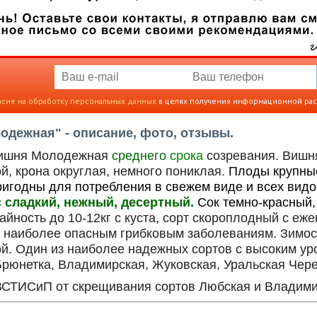
асие на обработку персональных данных
в целях получения информационной ра
дежная" - описание, фото, отзывы.
вишня Молодежная
среднего
срока
созревания. Вишн
й, крона округлая, немного пониклая.
Плоды крупные
ригодны для потребления в свежем виде и всех видо
с сладкий, нежный, десертный.
Сок темно-красный, 
йность до 10-12кг с куста, сорт скороплодный с е
к наиболее опасным грибковым заболеваниям. Зимост
й. Один из наиболее надежных сортов с высоким ур
Брюнетка, Владимирская, Жуковская, Уральская Чер
ВСТИСиП от скрещивания сортов Любская и Владимирс