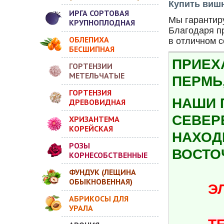
Купить виш
ИРГА СОРТОВАЯ
Мы гарантиру
КРУПНОПЛОДНАЯ
Благодаря п
ОБЛЕПИХА
в отличном 
БЕСШИПНАЯ
ПРИЕХ
ГОРТЕНЗИИ
МЕТЕЛЬЧАТЫЕ
ПЕРМЬ,
ГОРТЕНЗИЯ
НАШИ 
ДРЕВОВИДНАЯ
СЕВЕР
ХРИЗАНТЕМА
КОРЕЙСКАЯ
НАХОДИ
РОЗЫ
ВОСТО
КОРНЕСОБСТВЕННЫЕ
ФУНДУК (ЛЕЩИНА
ОБЫКНОВЕННАЯ)
ЭЛ.ПО
АБРИКОСЫ ДЛЯ
УРАЛА