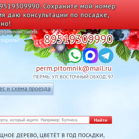
89519309990. Сохраните мой номер
мя даю консультации по посадке,
тно!
оформлении заказа.
89519309990
 пароль?
perm.pitomnik@mail.ru
ПЕРМЬ, УЛ. ВОСТОЧНЫЙ ОБХОД, 97
ес и схема проезда
Найти
ОЩНОЕ ДЕРЕВО, ЦВЕТЁТ В ГОД ПОСАДКИ,