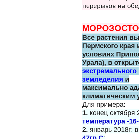
перерывов на обе
МОРОЗОСТО
Все растения в
Пермского
края 
условиях Припо
Урала),
в открыт
экстремального
земледелия
и
максимально
ад
климатическим 
Для примера:
1.
конец октября 
температура -16-
2.
январь 2018г: 
47гр С
;