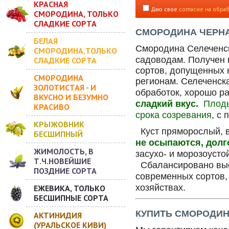
КРАСНАЯ
Даю свое
согласие на обра
СМОРОДИНА, ТОЛЬКО
СЛАДКИЕ СОРТА
СМОРОДИНА
ЧЕРНА
БЕЛАЯ
Смородина Селеченск
СМОРОДИНА,ТОЛЬКО
садоводам.
Получен 
СЛАДКИЕ СОРТА
сортов, допущенных 
СМОРОДИНА
регионам. Селеченск
ЗОЛОТИСТАЯ - И
обработок, хорошо ра
ВКУСНО И БЕЗУМНО
сладкий вкус.
Плоды
КРАСИВО
срока созревания
, с
КРЫЖОВНИК
Куст пряморослый, вы
БЕСШИПНЫЙ
не осыпаются, долго
ЖИМОЛОСТЬ, В
засухо- и морозоусто
Т.Ч.НОВЕЙШИЕ
Сбалансировано высо
ПОЗДНИЕ СОРТА
современных сортов,
хозяйствах.
ЕЖЕВИКА, ТОЛЬКО
БЕСШИПНЫЕ СОРТА
КУПИТЬ СМОРОДИНУ
АКТИНИДИЯ
(УРАЛЬСКОЕ КИВИ)