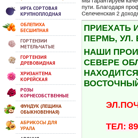
Мы гарантируем каче
пути. Благодаря про
ИРГА СОРТОВАЯ
Селеченская 2 доход
КРУПНОПЛОДНАЯ
ОБЛЕПИХА
ПРИЕХАТЬ 
БЕСШИПНАЯ
ПЕРМЬ, УЛ.
ГОРТЕНЗИИ
МЕТЕЛЬЧАТЫЕ
НАШИ ПРОИ
ГОРТЕНЗИЯ
СЕВЕРЕ ОБ
ДРЕВОВИДНАЯ
НАХОДИТСЯ 
ХРИЗАНТЕМА
КОРЕЙСКАЯ
ВОСТОЧНЫЙ
РОЗЫ
КОРНЕСОБСТВЕННЫЕ
ЭЛ.ПОЧТА:
ФУНДУК (ЛЕЩИНА
ОБЫКНОВЕННАЯ)
АБРИКОСЫ ДЛЯ
ТЕЛ: 8
УРАЛА