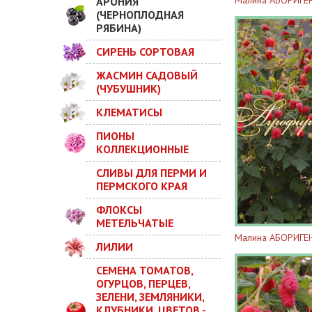
Малина АБОРИГЕ
АРОНИЯ
(ЧЕРНОПЛОДНАЯ
РЯБИНА)
СИРЕНЬ СОРТОВАЯ
ЖАСМИН САДОВЫЙ
(ЧУБУШНИК)
КЛЕМАТИСЫ
ПИОНЫ
КОЛЛЕКЦИОННЫЕ
СЛИВЫ ДЛЯ ПЕРМИ И
ПЕРМСКОГО КРАЯ
ФЛОКСЫ
МЕТЕЛЬЧАТЫЕ
Малина АБОРИГЕ
ЛИЛИИ
СЕМЕНА ТОМАТОВ,
ОГУРЦОВ, ПЕРЦЕВ,
ЗЕЛЕНИ, ЗЕМЛЯНИКИ,
КЛУБНИКИ, ЦВЕТОВ -