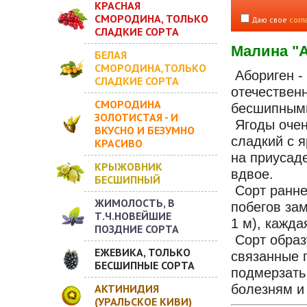
КРАСНАЯ
СМОРОДИНА, ТОЛЬКО
Даю свое
согл
СЛАДКИЕ СОРТА
Малина "А
БЕЛАЯ
СМОРОДИНА,ТОЛЬКО
Абориген -
СЛАДКИЕ СОРТА
отечествен
СМОРОДИНА
бесшипными
ЗОЛОТИСТАЯ - И
Ягоды очень
ВКУСНО И БЕЗУМНО
сладкий с я
КРАСИВО
на приусад
КРЫЖОВНИК
вдвое.
БЕСШИПНЫЙ
Сорт ранне
ЖИМОЛОСТЬ, В
побегов за
Т.Ч.НОВЕЙШИЕ
1 м), кажда
ПОЗДНИЕ СОРТА
Сорт образ
ЕЖЕВИКА, ТОЛЬКО
связанные 
БЕСШИПНЫЕ СОРТА
подмерзать 
АКТИНИДИЯ
болезням и
(УРАЛЬСКОЕ КИВИ)