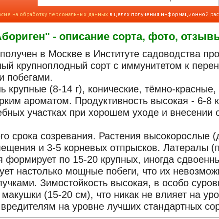
асие на обработку персональных данных
в целях получения информационной ра
бориген" - описание сорта, фото, отзыв
 получен в Москве в Институте садоводства про
ный крупноплодный сорт с иммунитетом к перен
 побегами.
 крупные (8-14 г), конические, тёмно-красные,
рким ароматом. Продуктивность высокая - 6-8 
ебных участках при хорошем уходе и внесении о
го срока созревания. Растения высокорослые (
мещения и 3-5 корневых отпрысков. Латералы (
я формирует по 15-20 крупных, иногда сдвоенны
ует настолько мощные побеги, что их невозможн
пучками. Зимостойкость высокая, в особо суро
макушки (15-20 см), что никак не влияет на ур
 вредителям на уровне лучших стандартных сор