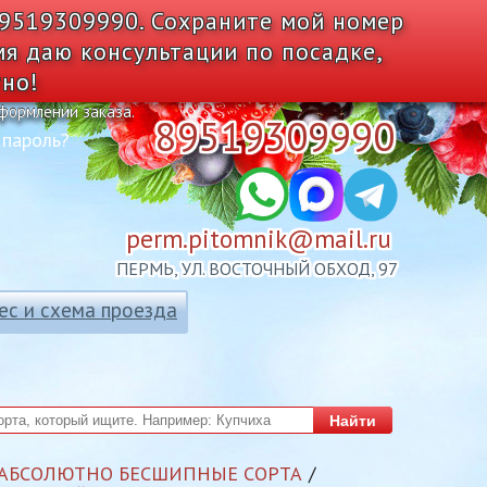
89519309990. Сохраните мой номер
мя даю консультации по посадке,
тно!
оформлении заказа.
89519309990
 пароль?
perm.pitomnik@mail.ru
ПЕРМЬ, УЛ. ВОСТОЧНЫЙ ОБХОД, 97
ес и схема проезда
Найти
 АБСОЛЮТНО БЕСШИПНЫЕ СОРТА