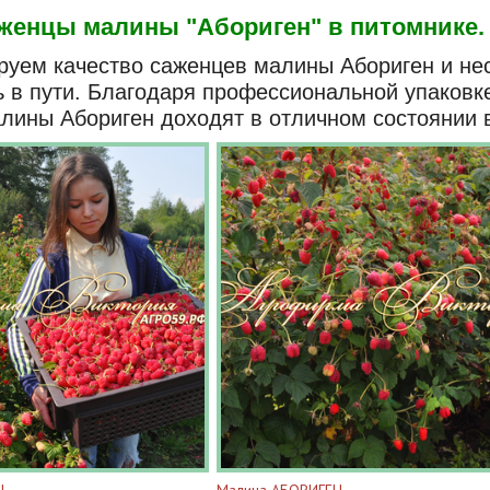
женцы малины "Абориген" в питомнике.
руем качество саженцев малины Абориген и нес
ь в пути. Благодаря профессиональной упаковк
лины Абориген доходят в отличном состоянии в