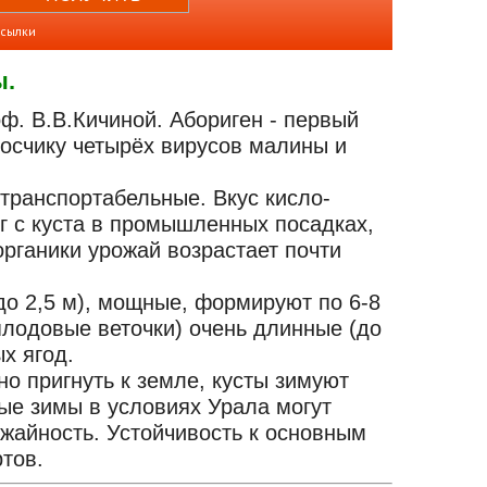
ссылки
ы
.
ф. В.В.Кичиной. Абориген - первый
осчику четырёх вирусов малины и
 транспортабельные. Вкус кисло-
кг с куста в промышленных посадках,
рганики урожай возрастает почти
до 2,5 м), мощные, формируют по 6-8
плодовые веточки) очень длинные (до
х ягод.
о пригнуть к земле, кусты зимуют
вые зимы в условиях Урала могут
ожайность. Устойчивость к основным
тов.