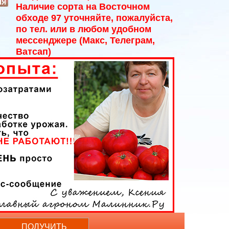
ЯЯ
Наличие сорта на Восточном
обходе 97 уточняйте, пожалуйста,
по тел. или в любом удобном
мессенджере (Макс, Телеграм,
Ватсап)