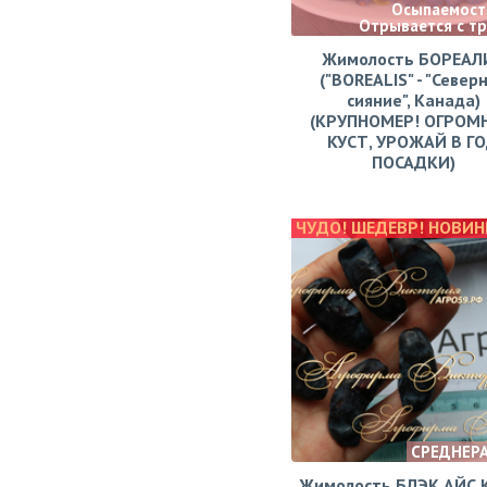
Осыпаемости
Отрывается с т
Жимолость БОРЕАЛ
("BOREALIS" - "Север
сияние", Канада)
(КРУПНОМЕР! ОГРОМ
КУСТ, УРОЖАЙ В Г
ПОСАДКИ)
ЧУДО! ШЕДЕВР! НОВИН
СРЕДНЕР
Жимолость БЛЭК АЙС