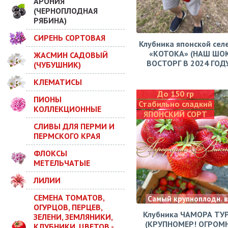
АРОНИЯ
(ЧЕРНОПЛОДНАЯ
РЯБИНА)
СИРЕНЬ СОРТОВАЯ
Клубника японской сел
«КОТОКА» (НАШ ШО
ЖАСМИН САДОВЫЙ
ВОСТОРГ В 2024 ГОДУ!
(ЧУБУШНИК)
КЛЕМАТИСЫ
До 150 гр
ПИОНЫ
Стабильно сладкий
КОЛЛЕКЦИОННЫЕ
ЯПОНСКИЙ СОРТ
СЛИВЫ ДЛЯ ПЕРМИ И
ПЕРМСКОГО КРАЯ
ФЛОКСЫ
МЕТЕЛЬЧАТЫЕ
ЛИЛИИ
СЕМЕНА ТОМАТОВ,
Самый крупноплодн. 
ОГУРЦОВ, ПЕРЦЕВ,
Клубника ЧАМОРА ТУ
ЗЕЛЕНИ, ЗЕМЛЯНИКИ,
(КРУПНОМЕР! ОГРОМ
КЛУБНИКИ, ЦВЕТОВ -