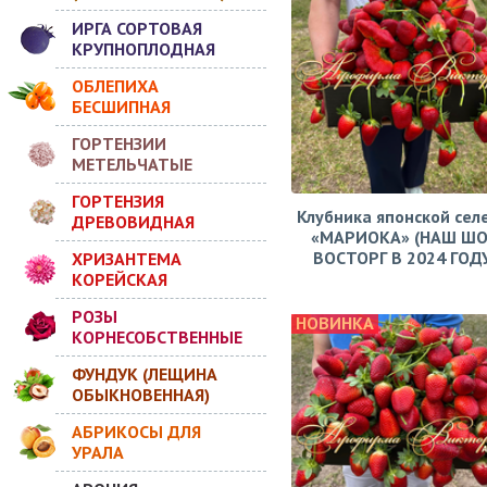
ИРГА СОРТОВАЯ
КРУПНОПЛОДНАЯ
ОБЛЕПИХА
БЕСШИПНАЯ
ГОРТЕНЗИИ
МЕТЕЛЬЧАТЫЕ
ГОРТЕНЗИЯ
Клубника японской сел
ДРЕВОВИДНАЯ
«МАРИОКА» (НАШ ШО
ВОСТОРГ В 2024 ГОДУ!
ХРИЗАНТЕМА
КОРЕЙСКАЯ
РОЗЫ
НОВИНКА
КОРНЕСОБСТВЕННЫЕ
ФУНДУК (ЛЕЩИНА
ОБЫКНОВЕННАЯ)
АБРИКОСЫ ДЛЯ
УРАЛА