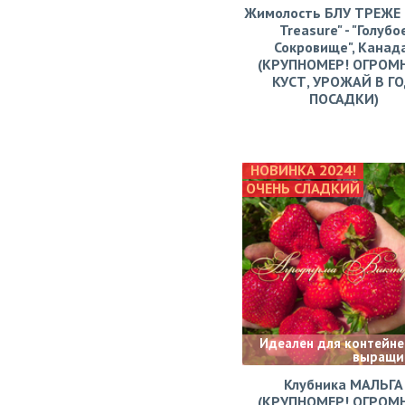
Жимолость БЛУ ТРЕЖЕ (
Treasure" - "Голубо
Сокровище", Канад
(КРУПНОМЕР! ОГРОМ
КУСТ, УРОЖАЙ В Г
ПОСАДКИ)
НОВИНКА 2024!
ОЧЕНЬ СЛАДКИЙ
Идеален для контейне
выращи
Клубника МАЛЬГА
(КРУПНОМЕР! ОГРОМ