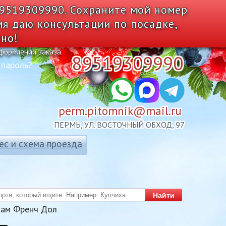
89519309990. Сохраните мой номер
мя даю консультации по посадке,
тно!
оформлении заказа.
89519309990
 пароль?
perm.pitomnik@mail.ru
ПЕРМЬ, УЛ. ВОСТОЧНЫЙ ОБХОД, 97
ес и схема проезда
Найти
оам Френч Дол