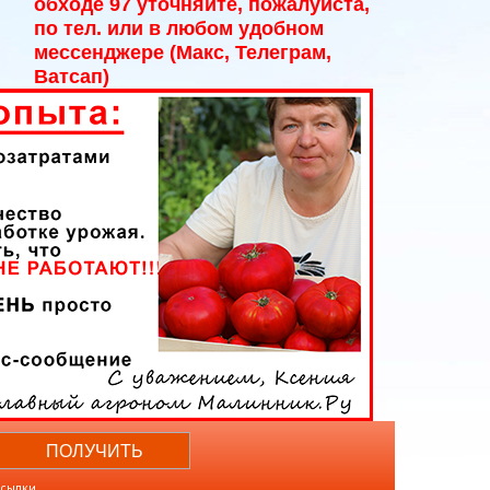
обходе 97 уточняйте, пожалуйста,
по тел. или в любом удобном
мессенджере (Макс, Телеграм,
Ватсап)
ссылки