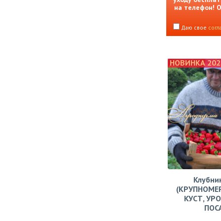
на телефон! 
Даю свое
согл
НОВИНКА 202
Клубни
(КРУПНОМЕ
КУСТ, УР
ПОС