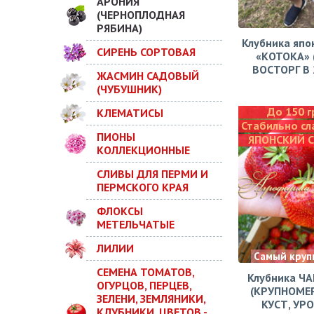
АРОНИЯ
(ЧЕРНОПЛОДНАЯ
РЯБИНА)
Клубника япо
СИРЕНЬ СОРТОВАЯ
«КОТОКА» 
ВОСТОРГ В 2
ЖАСМИН САДОВЫЙ
(ЧУБУШНИК)
До 150 г
КЛЕМАТИСЫ
Стабильно сл
ПИОНЫ
ЯПОНСКИЙ 
КОЛЛЕКЦИОННЫЕ
СЛИВЫ ДЛЯ ПЕРМИ И
ПЕРМСКОГО КРАЯ
ФЛОКСЫ
МЕТЕЛЬЧАТЫЕ
ЛИЛИИ
Самый круп
СЕМЕНА ТОМАТОВ,
Клубника Ч
ОГУРЦОВ, ПЕРЦЕВ,
(КРУПНОМЕ
ЗЕЛЕНИ, ЗЕМЛЯНИКИ,
КУСТ, УР
КЛУБНИКИ, ЦВЕТОВ -