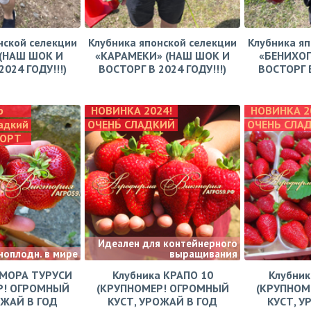
нской селекции
Клубника японской селекции
Клубника яп
(НАШ ШОК И
«КАРАМЕКИ» (НАШ ШОК И
«БЕНИХОП
024 ГОДУ!!!)
ВОСТОРГ В 2024 ГОДУ!!!)
ВОСТОРГ В
р
НОВИНКА 2024!
НОВИНКА 2
адкий
ОЧЕНЬ СЛАДКИЙ
ОЧЕНЬ СЛА
СОРТ
Идеален для контейнерного
ноплодн. в мире
выращивания
АМОРА ТУРУСИ
Клубника КРАПО 10
Клубни
Р! ОГРОМНЫЙ
(КРУПНОМЕР! ОГРОМНЫЙ
(КРУПНОМ
ОЖАЙ В ГОД
КУСТ, УРОЖАЙ В ГОД
КУСТ, У