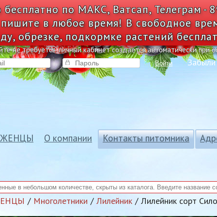
 бесплатно по МАКС, Ватсап, Телеграм - 
 пишите в любое время! В свободное вре
ду, обрезке, подкормке растений беспла
йте не требуется, личный кабинет создается автоматически при 
Забыли
Войти
АЖЕНЦЫ
О компании
Контакты питомника
Адр
ЖЕНЦЫ
Многолетники
Лилейник
Лилейник сорт Сил