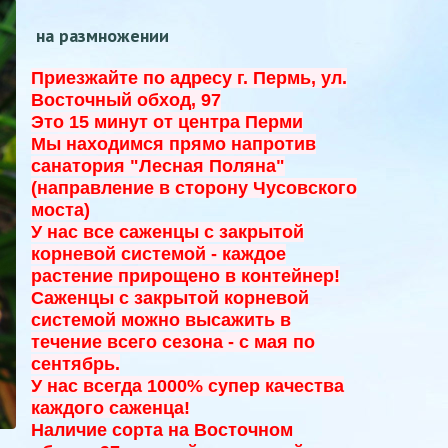
на размножении
Приезжайте по адресу г. Пермь, ул.
Восточный обход, 97
Это 15 минут от центра Перми
Мы находимся прямо напротив
санатория "Лесная Поляна"
(направление в сторону Чусовского
моста)
У нас все саженцы с закрытой
корневой системой - к
аждое
растение прирощено в контейнер!
Саженцы с закрытой корневой
системой можно высажить в
течение всего сезона - с мая по
сентябрь.
У нас всегда 1000% супер качества
каждого саженца!
Наличие сорта на Восточном