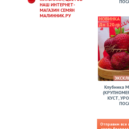
ПОС
НАШ ИНТЕРНЕТ-
МАГАЗИН СЕМЯН
МАЛИННИК.РУ
НОВИНКА
До 120 гр
ЭКСКЛ
Клубника 
(КРУПНОМЕ
КУСТ, УР
ПОС
Отправим все 
уходу бесплат