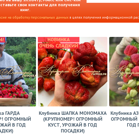
Оставьте свои контакты для получения
книг.
асие на обработку персональных данных
в целях получения информационной ра
4!
НОВИНКА
ОЧЕНЬ СЛАДКИЙ
ка ГАРДА
Клубника ШАПКА МОНОМАХА
Клубника А
Р! ОГРОМНЫЙ
(КРУПНОМЕР! ОГРОМНЫЙ
ОГРОМНЫЙ 
ОЖАЙ В ГОД
КУСТ, УРОЖАЙ В ГОД
ГОД 
АДКИ)
ПОСАДКИ)