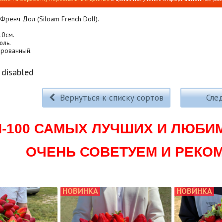
Френч Дол (Siloam French Doll).
10см.
юль.
ированный.
disabled
Вернуться к списку сортов
Сле
П-100 САМЫХ ЛУЧШИХ И ЛЮБИ
ОЧЕНЬ СОВЕТУЕМ И РЕКО
НОВИНКА
НОВИНКА