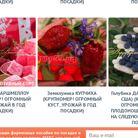
АДКИ)
ПОСАДКИ)
ПО
ЮЗИВНЫЙ СОРТ
МАРШМЕЛЛОУ
Земклуника КУПЧИХА
Голубика Д
Р! ОГРОМНЫЙ
(КРУПНОМЕР! ОГРОМНЫЙ
США) (
ОЖАЙ В ГОД
КУСТ, УРОЖАЙ В ГОД
ОГРОМН
АДКИ)
ПОСАДКИ)
ПЛОДОНОШ
НА СЛЕДУЮ
П
наши фирменные пособия по посадке и
но на вашу эл.почту, МАКС или смс-кой