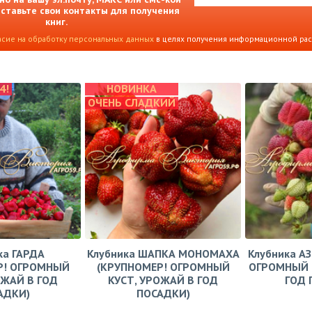
Оставьте свои контакты для получения
книг.
асие на обработку персональных данных
в целях получения информационной ра
4!
НОВИНКА
ОЧЕНЬ СЛАДКИЙ
ка ГАРДА
Клубника ШАПКА МОНОМАХА
Клубника А
Р! ОГРОМНЫЙ
(КРУПНОМЕР! ОГРОМНЫЙ
ОГРОМНЫЙ 
ОЖАЙ В ГОД
КУСТ, УРОЖАЙ В ГОД
ГОД 
АДКИ)
ПОСАДКИ)