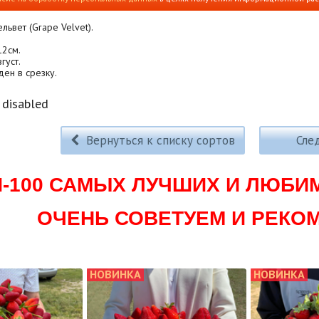
львет (Grape Velvet).
12см.
густ.
ден в срезку.
disabled
Вернуться к списку сортов
Сле
П-100 САМЫХ ЛУЧШИХ И ЛЮБИ
ОЧЕНЬ СОВЕТУЕМ И РЕКО
НОВИНКА
НОВИНКА