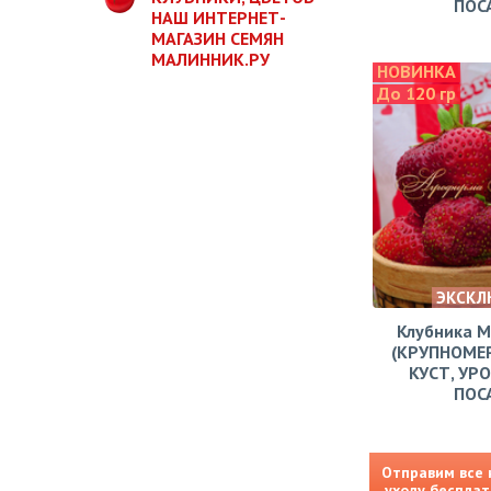
ПОС
НАШ ИНТЕРНЕТ-
МАГАЗИН СЕМЯН
МАЛИННИК.РУ
НОВИНКА
До 120 гр
ЭКСКЛ
Клубника 
(КРУПНОМЕ
КУСТ, УР
ПОС
Отправим все 
уходу бесплат