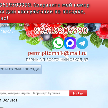
89519309990. Сохраните мой номер
мя даю консультации по посадке,
тно!
оформлении заказа.
89519309990
 пароль?
perm.pitomnik@mail.ru
ПЕРМЬ, УЛ. ВОСТОЧНЫЙ ОБХОД, 97
ес и схема проезда
Найти
п Вельвет