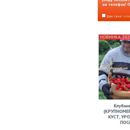
на телефон! 
Даю свое
согл
НОВИНКА 202
Клубни
(КРУПНОМЕ
КУСТ, УР
ПОС