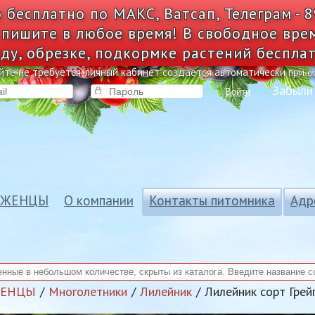
 бесплатно по МАКС, Ватсап, Телеграм - 
 пишите в любое время! В свободное вре
ду, обрезке, подкормке растений беспла
йте не требуется, личный кабинет создается автоматически при 
Забыли
Войти
АЖЕНЦЫ
О компании
Контакты питомника
Адр
ЖЕНЦЫ
Многолетники
Лилейник
Лилейник сорт Грей