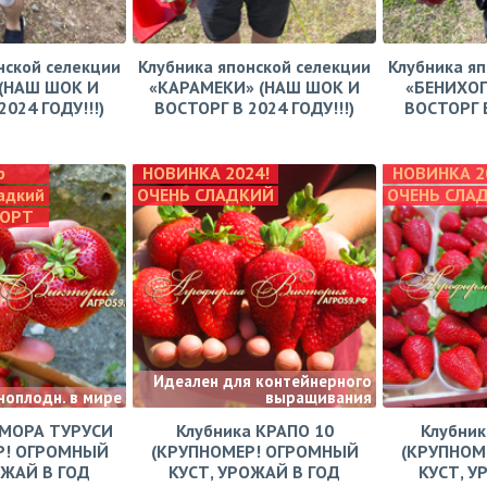
нской селекции
Клубника японской селекции
Клубника яп
(НАШ ШОК И
«КАРАМЕКИ» (НАШ ШОК И
«БЕНИХОП
024 ГОДУ!!!)
ВОСТОРГ В 2024 ГОДУ!!!)
ВОСТОРГ В
р
НОВИНКА 2024!
НОВИНКА 2
адкий
ОЧЕНЬ СЛАДКИЙ
ОЧЕНЬ СЛА
СОРТ
Идеален для контейнерного
ноплодн. в мире
выращивания
АМОРА ТУРУСИ
Клубника КРАПО 10
Клубни
Р! ОГРОМНЫЙ
(КРУПНОМЕР! ОГРОМНЫЙ
(КРУПНОМ
ОЖАЙ В ГОД
КУСТ, УРОЖАЙ В ГОД
КУСТ, У