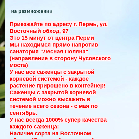
на размножении
Приезжайте по адресу г. Пермь, ул.
Восточный обход, 97
Это 15 минут от центра Перми
Мы находимся прямо напротив
санатория "Лесная Поляна"
(направление в сторону Чусовского
моста)
У нас все саженцы с закрытой
корневой системой - к
аждое
растение прирощено в контейнер!
Саженцы с закрытой корневой
системой можно высажить в
течение всего сезона - с мая по
сентябрь.
У нас всегда 1000% супер качества
каждого саженца!
Наличие сорта на Восточном