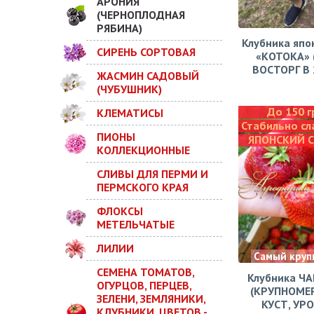
АРОНИЯ
(ЧЕРНОПЛОДНАЯ
РЯБИНА)
Клубника япо
СИРЕНЬ СОРТОВАЯ
«КОТОКА» 
ВОСТОРГ В 2
ЖАСМИН САДОВЫЙ
(ЧУБУШНИК)
До 150 г
КЛЕМАТИСЫ
Стабильно сл
ПИОНЫ
ЯПОНСКИЙ 
КОЛЛЕКЦИОННЫЕ
СЛИВЫ ДЛЯ ПЕРМИ И
ПЕРМСКОГО КРАЯ
ФЛОКСЫ
МЕТЕЛЬЧАТЫЕ
ЛИЛИИ
Самый круп
СЕМЕНА ТОМАТОВ,
Клубника Ч
ОГУРЦОВ, ПЕРЦЕВ,
(КРУПНОМЕ
ЗЕЛЕНИ, ЗЕМЛЯНИКИ,
КУСТ, УР
КЛУБНИКИ, ЦВЕТОВ -