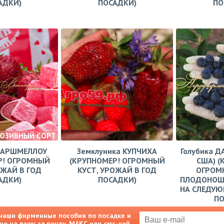
АДКИ)
ПОСАДКИ)
ПО
ЮЗИВНЫЙ СОРТ
МАРШМЕЛЛОУ
Земклуника КУПЧИХА
Голубика Д
Р! ОГРОМНЫЙ
(КРУПНОМЕР! ОГРОМНЫЙ
США) (
ОЖАЙ В ГОД
КУСТ, УРОЖАЙ В ГОД
ОГРОМН
АДКИ)
ПОСАДКИ)
ПЛОДОНОШ
НА СЛЕДУЮ
П
наши фирменные пособия по посадке и
но на вашу эл.почту, МАКС или смс-кой