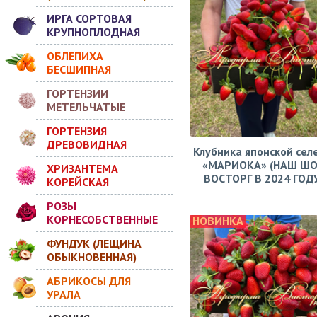
ИРГА СОРТОВАЯ
КРУПНОПЛОДНАЯ
ОБЛЕПИХА
БЕСШИПНАЯ
ГОРТЕНЗИИ
МЕТЕЛЬЧАТЫЕ
ГОРТЕНЗИЯ
ДРЕВОВИДНАЯ
Клубника японской сел
«МАРИОКА» (НАШ ШО
ХРИЗАНТЕМА
ВОСТОРГ В 2024 ГОДУ!
КОРЕЙСКАЯ
РОЗЫ
КОРНЕСОБСТВЕННЫЕ
НОВИНКА
ФУНДУК (ЛЕЩИНА
ОБЫКНОВЕННАЯ)
АБРИКОСЫ ДЛЯ
УРАЛА