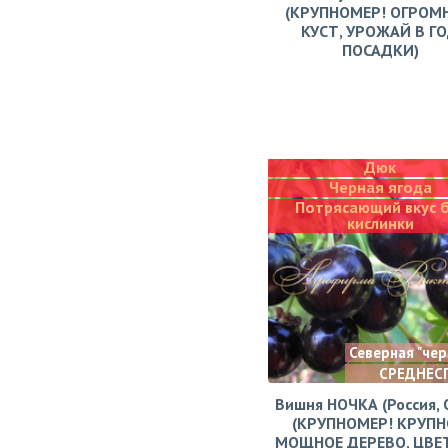
(КРУПНОМЕР! ОГРОМ
КУСТ, УРОЖАЙ В Г
ПОСАДКИ)
Дюк
Черная ягода
Потрясающий вкус 
кислинки
Северная "че
СРЕДНЕС
Вишня НОЧКА (Россия, 
(КРУПНОМЕР! КРУПН
МОЩНОЕ ДЕРЕВО, ЦВЕ