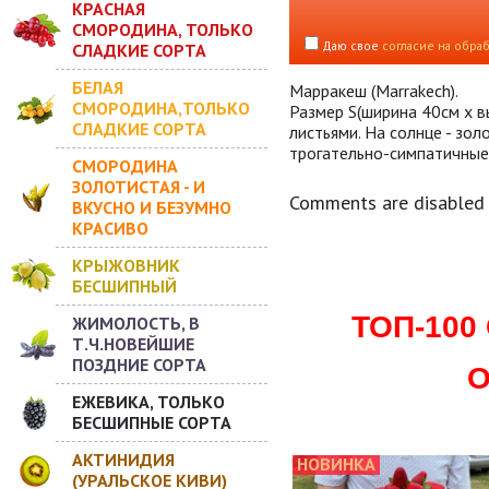
КРАСНАЯ
СМОРОДИНА, ТОЛЬКО
Даю свое
согласие на обра
СЛАДКИЕ СОРТА
БЕЛАЯ
Марракеш (Marrakech).
СМОРОДИНА,ТОЛЬКО
Размер S(ширина 40см х в
СЛАДКИЕ СОРТА
листьями. На солнце - зо
трогательно-симпатичные!
СМОРОДИНА
ЗОЛОТИСТАЯ - И
Comments are disabled
ВКУСНО И БЕЗУМНО
КРАСИВО
КРЫЖОВНИК
БЕСШИПНЫЙ
ТОП-10
ЖИМОЛОСТЬ, В
Т.Ч.НОВЕЙШИЕ
ПОЗДНИЕ СОРТА
О
ЕЖЕВИКА, ТОЛЬКО
БЕСШИПНЫЕ СОРТА
АКТИНИДИЯ
НОВИНКА
(УРАЛЬСКОЕ КИВИ)