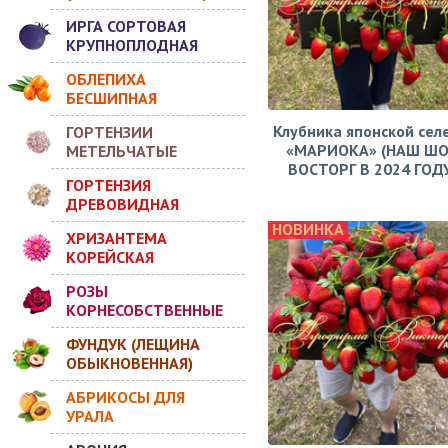
ИРГА СОРТОВАЯ
КРУПНОПЛОДНАЯ
ОБЛЕПИХА
БЕСШИПНАЯ
Клубника японской сел
ГОРТЕНЗИИ
«МАРИОКА» (НАШ ШО
МЕТЕЛЬЧАТЫЕ
ВОСТОРГ В 2024 ГОДУ!
ГОРТЕНЗИЯ
ДРЕВОВИДНАЯ
НОВИНКА
ХРИЗАНТЕМА
КОРЕЙСКАЯ
РОЗЫ
КОРНЕСОБСТВЕННЫЕ
ФУНДУК (ЛЕЩИНА
ОБЫКНОВЕННАЯ)
АБРИКОСЫ ДЛЯ
УРАЛА