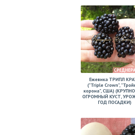
СРЕДНЕР
Ежевика ТРИПЛ КРА
("Triple Crown", "Тро
корона", США) (КРУПН
ОГРОМНЫЙ КУСТ, УРО
ГОД ПОСАДКИ)