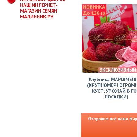
НАШ ИНТЕРНЕТ-
НОВИНКА
МАГАЗИН СЕМЯН
До 120 гр
МАЛИННИК.РУ
ЭКСКЛЮЗИВНЫЙ
Клубника МАРШМЕЛ
(КРУПНОМЕР! ОГРОМ
КУСТ, УРОЖАЙ В Г
ПОСАДКИ)
Отправим все наши фирм