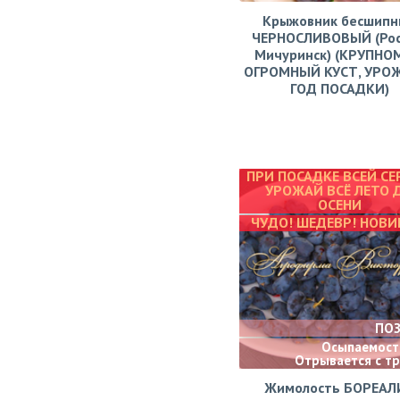
Крыжовник бесшипн
ЧЕРНОСЛИВОВЫЙ (Рос
Мичуринск) (КРУПНО
ОГРОМНЫЙ КУСТ, УРО
ГОД ПОСАДКИ)
ПРИ ПОСАДКЕ ВСЕЙ СЕ
УРОЖАЙ ВСЁ ЛЕТО 
ОСЕНИ
ЧУДО! ШЕДЕВР! НОВИ
ПО
Осыпаемости
Отрывается с т
Жимолость БОРЕАЛ