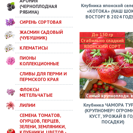
АРОНИЯ
Клубника японской сел
(ЧЕРНОПЛОДНАЯ
«КОТОКА» (НАШ ШО
РЯБИНА)
ВОСТОРГ В 2024 ГОДУ!
СИРЕНЬ СОРТОВАЯ
ЖАСМИН САДОВЫЙ
До 150 гр
(ЧУБУШНИК)
Стабильно сладкий
ЯПОНСКИЙ СОРТ
КЛЕМАТИСЫ
ПИОНЫ
КОЛЛЕКЦИОННЫЕ
СЛИВЫ ДЛЯ ПЕРМИ И
ПЕРМСКОГО КРАЯ
ФЛОКСЫ
МЕТЕЛЬЧАТЫЕ
Самый крупноплодн. 
Клубника ЧАМОРА ТУ
ЛИЛИИ
(КРУПНОМЕР! ОГРОМ
СЕМЕНА ТОМАТОВ,
КУСТ, УРОЖАЙ В Г
ОГУРЦОВ, ПЕРЦЕВ,
ПОСАДКИ)
ЗЕЛЕНИ, ЗЕМЛЯНИКИ,
КЛУБНИКИ, ЦВЕТОВ -