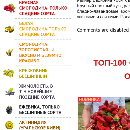
КРАСНАЯ
Крупный плотный куст, ра
СМОРОДИНА, ТОЛЬКО
бледно-лавандовые, аром
СЛАДКИЕ СОРТА
улитками и слизнями. Поса
БЕЛАЯ
СМОРОДИНА,ТОЛЬКО
Comments are disabled
СЛАДКИЕ СОРТА
СМОРОДИНА
ЗОЛОТИСТАЯ - И
ВКУСНО И БЕЗУМНО
КРАСИВО
ТОП-10
КРЫЖОВНИК
О
БЕСШИПНЫЙ
ЖИМОЛОСТЬ, В
Т.Ч.НОВЕЙШИЕ
ПОЗДНИЕ СОРТА
НОВИНКА
ЕЖЕВИКА, ТОЛЬКО
БЕСШИПНЫЕ СОРТА
АКТИНИДИЯ
(УРАЛЬСКОЕ КИВИ)