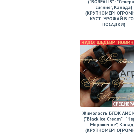
("BOREALIS" - "Север
сияние", Канада)
(КРУПНОМЕР! ОГРОМ
КУСТ, УРОЖАЙ В Г
ПОСАДКИ)
ЧУДО! ШЕДЕВР! НОВИН
СРЕДНЕР
Жимолость БЛЭК АЙС
("Black Ice Cream" - "Ч
Мороженое", Канад
(КРУПНОМЕР! ОГРОМ