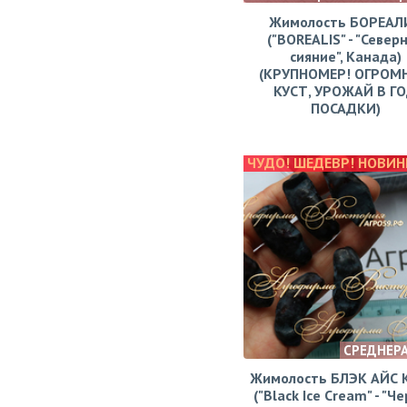
Жимолость БОРЕАЛ
("BOREALIS" - "Север
сияние", Канада)
(КРУПНОМЕР! ОГРОМ
КУСТ, УРОЖАЙ В Г
ПОСАДКИ)
ЧУДО! ШЕДЕВР! НОВИН
СРЕДНЕР
Жимолость БЛЭК АЙС
("Black Ice Cream" - "Ч