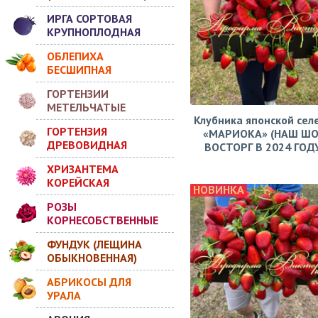
ИРГА СОРТОВАЯ
КРУПНОПЛОДНАЯ
ОБЛЕПИХА
БЕСШИПНАЯ
ГОРТЕНЗИИ
МЕТЕЛЬЧАТЫЕ
Клубника японской сел
ГОРТЕНЗИЯ
«МАРИОКА» (НАШ ШО
ДРЕВОВИДНАЯ
ВОСТОРГ В 2024 ГОДУ!
ХРИЗАНТЕМА
КОРЕЙСКАЯ
НОВИНКА
РОЗЫ
КОРНЕСОБСТВЕННЫЕ
ФУНДУК (ЛЕЩИНА
ОБЫКНОВЕННАЯ)
АБРИКОСЫ ДЛЯ
УРАЛА