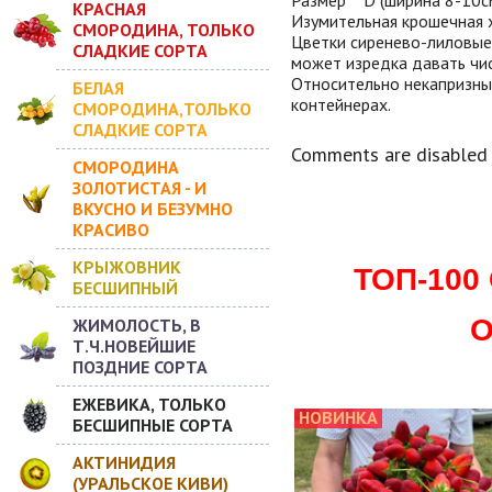
КРАСНАЯ
Изумительная крошечная 
СМОРОДИНА, ТОЛЬКО
Цветки сиренево-лиловые 
СЛАДКИЕ СОРТА
может изредка давать чи
Относительно некапризны
БЕЛАЯ
контейнерах.
СМОРОДИНА,ТОЛЬКО
СЛАДКИЕ СОРТА
Comments are disabled
СМОРОДИНА
ЗОЛОТИСТАЯ - И
ВКУСНО И БЕЗУМНО
КРАСИВО
КРЫЖОВНИК
ТОП-10
БЕСШИПНЫЙ
О
ЖИМОЛОСТЬ, В
Т.Ч.НОВЕЙШИЕ
ПОЗДНИЕ СОРТА
ЕЖЕВИКА, ТОЛЬКО
НОВИНКА
БЕСШИПНЫЕ СОРТА
АКТИНИДИЯ
(УРАЛЬСКОЕ КИВИ)