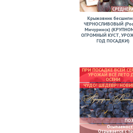
СРЕДНЕР
Крыжовник бесшипн
ЧЕРНОСЛИВОВЫЙ (Рос
Мичуринск) (КРУПНО
ОГРОМНЫЙ КУСТ, УРО
ГОД ПОСАДКИ)
ПРИ ПОСАДКЕ ВСЕЙ СЕ
УРОЖАЙ ВСЁ ЛЕТО 
ОСЕНИ
ЧУДО! ШЕДЕВР! НОВИ
ПО
Осыпаемости
Отрывается с т