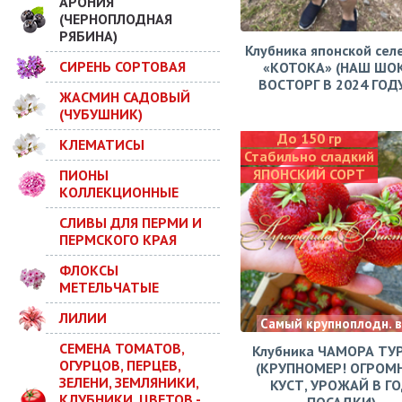
АРОНИЯ
(ЧЕРНОПЛОДНАЯ
РЯБИНА)
Клубника японской сел
СИРЕНЬ СОРТОВАЯ
«КОТОКА» (НАШ ШО
ВОСТОРГ В 2024 ГОДУ!
ЖАСМИН САДОВЫЙ
(ЧУБУШНИК)
До 150 гр
КЛЕМАТИСЫ
Стабильно сладкий
ЯПОНСКИЙ СОРТ
ПИОНЫ
КОЛЛЕКЦИОННЫЕ
СЛИВЫ ДЛЯ ПЕРМИ И
ПЕРМСКОГО КРАЯ
ФЛОКСЫ
МЕТЕЛЬЧАТЫЕ
ЛИЛИИ
Самый крупноплодн. 
СЕМЕНА ТОМАТОВ,
Клубника ЧАМОРА ТУ
ОГУРЦОВ, ПЕРЦЕВ,
(КРУПНОМЕР! ОГРОМ
ЗЕЛЕНИ, ЗЕМЛЯНИКИ,
КУСТ, УРОЖАЙ В Г
КЛУБНИКИ, ЦВЕТОВ -
ПОСАДКИ)