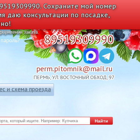
89519309990. Сохраните мой номер
мя даю консультации по посадке,
тно!
оформлении заказа.
89519309990
 пароль?
perm.pitomnik@mail.ru
ПЕРМЬ, УЛ. ВОСТОЧНЫЙ ОБХОД, 97
ес и схема проезда
Найти