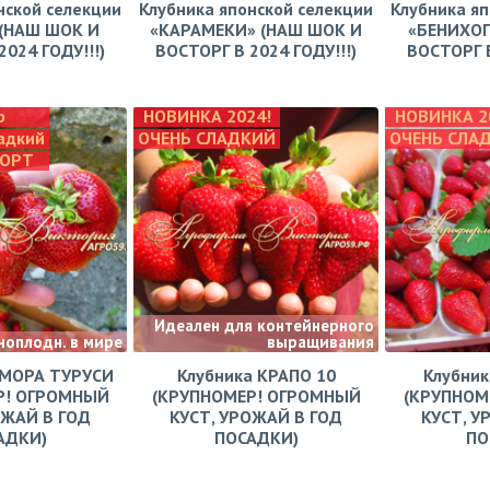
нской селекции
Клубника японской селекции
Клубника яп
(НАШ ШОК И
«КАРАМЕКИ» (НАШ ШОК И
«БЕНИХОП
024 ГОДУ!!!)
ВОСТОРГ В 2024 ГОДУ!!!)
ВОСТОРГ В
р
НОВИНКА 2024!
НОВИНКА 2
адкий
ОЧЕНЬ СЛАДКИЙ
ОЧЕНЬ СЛА
СОРТ
Идеален для контейнерного
ноплодн. в мире
выращивания
АМОРА ТУРУСИ
Клубника КРАПО 10
Клубни
Р! ОГРОМНЫЙ
(КРУПНОМЕР! ОГРОМНЫЙ
(КРУПНОМ
ОЖАЙ В ГОД
КУСТ, УРОЖАЙ В ГОД
КУСТ, У
АДКИ)
ПОСАДКИ)
ПО