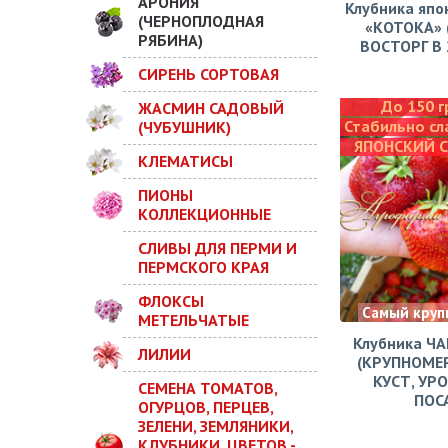
АРОНИЯ
Клубника япо
(ЧЕРНОПЛОДНАЯ
«КОТОКА» 
РЯБИНА)
ВОСТОРГ В 2
СИРЕНЬ СОРТОВАЯ
До 150 г
ЖАСМИН САДОВЫЙ
Стабильно сл
(ЧУБУШНИК)
ЯПОНСКИЙ 
КЛЕМАТИСЫ
ПИОНЫ
КОЛЛЕКЦИОННЫЕ
СЛИВЫ ДЛЯ ПЕРМИ И
ПЕРМСКОГО КРАЯ
ФЛОКСЫ
Самый круп
МЕТЕЛЬЧАТЫЕ
Клубника Ч
ЛИЛИИ
(КРУПНОМЕ
КУСТ, УР
СЕМЕНА ТОМАТОВ,
ПОС
ОГУРЦОВ, ПЕРЦЕВ,
ЗЕЛЕНИ, ЗЕМЛЯНИКИ,
КЛУБНИКИ, ЦВЕТОВ -