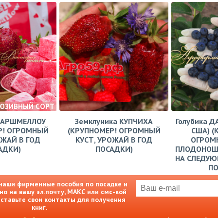
ЮЗИВНЫЙ СОРТ
МАРШМЕЛЛОУ
Земклуника КУПЧИХА
Голубика Д
Р! ОГРОМНЫЙ
(КРУПНОМЕР! ОГРОМНЫЙ
США) (
ОЖАЙ В ГОД
КУСТ, УРОЖАЙ В ГОД
ОГРОМН
АДКИ)
ПОСАДКИ)
ПЛОДОНОШ
НА СЛЕДУЮ
П
наши фирменные пособия по посадке и
но на вашу эл.почту, МАКС или смс-кой
Оставьте свои контакты для получения
книг.