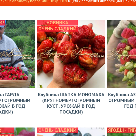
асие на обработку персональных данных
в целях получения информационной ра
4!
НОВИНКА
ОЧЕНЬ СЛАДКИЙ
ка ГАРДА
Клубника ШАПКА МОНОМАХА
Клубника А
Р! ОГРОМНЫЙ
(КРУПНОМЕР! ОГРОМНЫЙ
ОГРОМНЫЙ 
ОЖАЙ В ГОД
КУСТ, УРОЖАЙ В ГОД
ГОД 
АДКИ)
ПОСАДКИ)
р
ОЧЕНЬ СЛАДКИЙ
ЯГОДЫ - ГИ
адкий