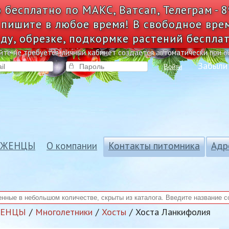
 бесплатно по МАКС, Ватсап, Телеграм - 
 пишите в любое время! В свободное вре
ду, обрезке, подкормке растений беспла
йте не требуется, личный кабинет создается автоматически при 
Забыли
Войти
АЖЕНЦЫ
О компании
Контакты питомника
Адр
ЖЕНЦЫ
Многолетники
Хосты
Хоста Ланкифолия