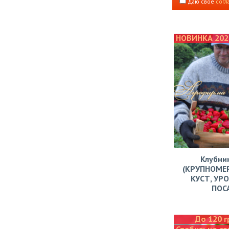
Даю свое
согл
НОВИНКА 202
Клубни
(КРУПНОМЕ
КУСТ, УР
ПОС
До 120 г
Стабильно сл