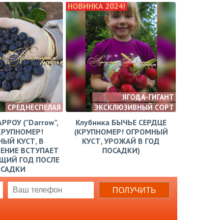
НОВИНКА 2024!
ЯГОДА-ГИГАНТ
СРЕДНЕСПЕЛАЯ
ЭКСКЛЮЗИВНЫЙ СОРТ
АРРОУ ("Darrow",
Клубника БЫЧЬЕ СЕРДЦЕ
КРУПНОМЕР!
(КРУПНОМЕР! ОГРОМНЫЙ
ЫЙ КУСТ, В
КУСТ, УРОЖАЙ В ГОД
ЕНИЕ ВСТУПАЕТ
ПОСАДКИ)
ЩИЙ ГОД ПОСЛЕ
ОСАДКИ