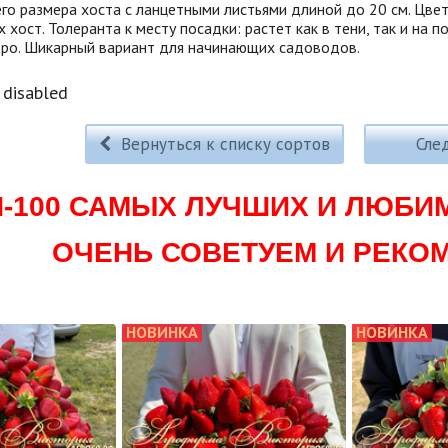
го размера хоста с ланцетными листьями длиной до 20 см. Цве
хост. Толеранта к месту посадки: растет как в тени, так и на 
ро. Шикарный вариант для начинающих садоводов.
disabled
Вернуться к списку сортов
Сле
П-100 САМЫХ ЛУЧШИХ И ЛЮБИ
ОЧЕНЬ СОВЕТУЕМ И РЕКО
НОВИНКА
НОВИНКА