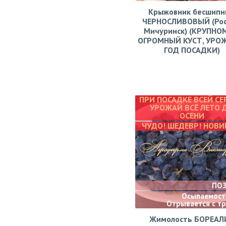
Крыжовник бесшипн
ЧЕРНОСЛИВОВЫЙ (Рос
Мичуринск) (КРУПНО
ОГРОМНЫЙ КУСТ, УРО
ГОД ПОСАДКИ)
ПРИ ПОСАДКЕ ВСЕЙ СЕ
УРОЖАЙ ВСЁ ЛЕТО 
ОСЕНИ
ЧУДО! ШЕДЕВР! НОВИ
ПО
Осыпаемости
Отрывается с т
Жимолость БОРЕАЛ