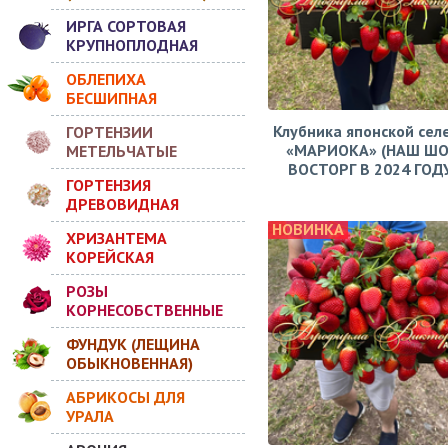
ИРГА СОРТОВАЯ
КРУПНОПЛОДНАЯ
ОБЛЕПИХА
БЕСШИПНАЯ
Клубника японской сел
ГОРТЕНЗИИ
«МАРИОКА» (НАШ ШО
МЕТЕЛЬЧАТЫЕ
ВОСТОРГ В 2024 ГОДУ!
ГОРТЕНЗИЯ
ДРЕВОВИДНАЯ
НОВИНКА
ХРИЗАНТЕМА
КОРЕЙСКАЯ
РОЗЫ
КОРНЕСОБСТВЕННЫЕ
ФУНДУК (ЛЕЩИНА
ОБЫКНОВЕННАЯ)
АБРИКОСЫ ДЛЯ
УРАЛА