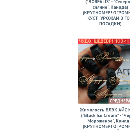
("BOREALIS" - "Север
сияние", Канада)
(КРУПНОМЕР! ОГРОМ
КУСТ, УРОЖАЙ В Г
ПОСАДКИ)
ЧУДО! ШЕДЕВР! НОВИН
СРЕДНЕР
Жимолость БЛЭК АЙС
("Black Ice Cream" - "Ч
Мороженое", Канад
(КРУПНОМЕР! ОГРОМ