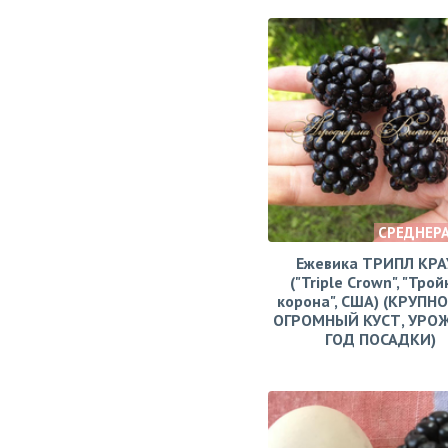
СРЕДНЕР
Ежевика ТРИПЛ КРА
("Triple Crown", "Тро
корона", США) (КРУПН
ОГРОМНЫЙ КУСТ, УРО
ГОД ПОСАДКИ)