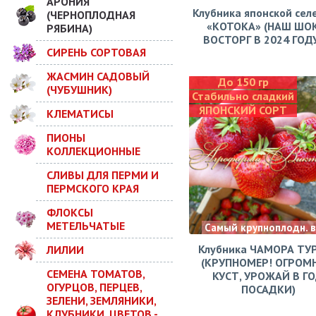
АРОНИЯ
Клубника японской сел
(ЧЕРНОПЛОДНАЯ
«КОТОКА» (НАШ ШО
РЯБИНА)
ВОСТОРГ В 2024 ГОДУ!
СИРЕНЬ СОРТОВАЯ
ЖАСМИН САДОВЫЙ
До 150 гр
(ЧУБУШНИК)
Стабильно сладкий
ЯПОНСКИЙ СОРТ
КЛЕМАТИСЫ
ПИОНЫ
КОЛЛЕКЦИОННЫЕ
СЛИВЫ ДЛЯ ПЕРМИ И
ПЕРМСКОГО КРАЯ
ФЛОКСЫ
МЕТЕЛЬЧАТЫЕ
Самый крупноплодн. 
Клубника ЧАМОРА ТУ
ЛИЛИИ
(КРУПНОМЕР! ОГРОМ
СЕМЕНА ТОМАТОВ,
КУСТ, УРОЖАЙ В Г
ОГУРЦОВ, ПЕРЦЕВ,
ПОСАДКИ)
ЗЕЛЕНИ, ЗЕМЛЯНИКИ,
КЛУБНИКИ, ЦВЕТОВ -