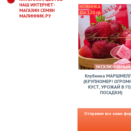
НАШ ИНТЕРНЕТ-
НОВИНКА
МАГАЗИН СЕМЯН
До 120 гр
МАЛИННИК.РУ
ЭКСКЛЮЗИВНЫЙ
Клубника МАРШМЕЛ
(КРУПНОМЕР! ОГРОМ
КУСТ, УРОЖАЙ В Г
ПОСАДКИ)
Отправим все наши фирм