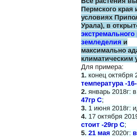
Все растения в
Пермского
края 
условиях Припо
Урала),
в открыт
экстремального
земледелия
и
максимально
ад
климатическим 
Для примера:
1.
конец октября 
температура -16-
2.
январь 2018г: 
47гр С
;
3.
1 июня 2018г: и
4.
17 октября 201
стоит -29гр С
;
5.
21 мая
2020г:
в