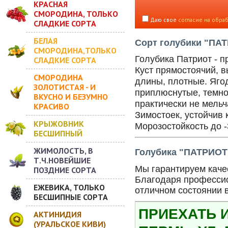
КРАСНАЯ
СМОРОДИНА, ТОЛЬКО
Даю свое
согласие на обра
СЛАДКИЕ СОРТА
БЕЛАЯ
Сорт голубики "ПАТ
СМОРОДИНА,ТОЛЬКО
Голубика Патриот - п
СЛАДКИЕ СОРТА
Куст прямостоячий, в
СМОРОДИНА
длины, плотные. Ягод
ЗОЛОТИСТАЯ - И
приплюснутые, темно
ВКУСНО И БЕЗУМНО
практически не мельча
КРАСИВО
Зимостоек, устойчив 
КРЫЖОВНИК
Морозостойкость до -
БЕСШИПНЫЙ
ЖИМОЛОСТЬ, В
Голубика "ПАТРИОТ"
Т.Ч.НОВЕЙШИЕ
Мы гарантируем качес
ПОЗДНИЕ СОРТА
Благодаря профессио
ЕЖЕВИКА, ТОЛЬКО
отличном состоянии 
БЕСШИПНЫЕ СОРТА
ПРИЕХАТЬ 
АКТИНИДИЯ
(УРАЛЬСКОЕ КИВИ)