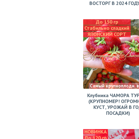
ВОСТОРГ В 2024 ГОДУ!
До 150 гр
Стабильно сладкий
ЯПОНСКИЙ СОРТ
Самый крупноплодн. 
Клубника ЧАМОРА ТУ
(КРУПНОМЕР! ОГРОМ
КУСТ, УРОЖАЙ В Г
ПОСАДКИ)
НОВИНКА
До 120 гр