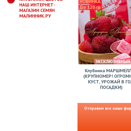
НОВИНКА
НАШ ИНТЕРНЕТ-
До 120 гр
МАГАЗИН СЕМЯН
МАЛИННИК.РУ
ЭКСКЛЮЗИВНЫЙ
Клубника МАРШМЕЛ
(КРУПНОМЕР! ОГРОМ
КУСТ, УРОЖАЙ В Г
ПОСАДКИ)
Отправим все наши фирм