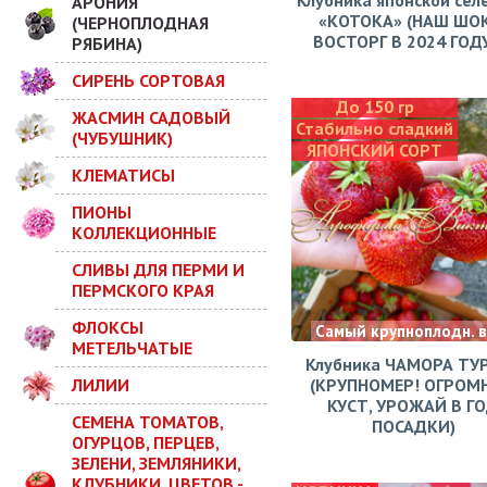
Клубника японской сел
АРОНИЯ
«КОТОКА» (НАШ ШО
(ЧЕРНОПЛОДНАЯ
ВОСТОРГ В 2024 ГОДУ!
РЯБИНА)
СИРЕНЬ СОРТОВАЯ
До 150 гр
ЖАСМИН САДОВЫЙ
Стабильно сладкий
(ЧУБУШНИК)
ЯПОНСКИЙ СОРТ
КЛЕМАТИСЫ
ПИОНЫ
КОЛЛЕКЦИОННЫЕ
СЛИВЫ ДЛЯ ПЕРМИ И
ПЕРМСКОГО КРАЯ
ФЛОКСЫ
Самый крупноплодн. 
МЕТЕЛЬЧАТЫЕ
Клубника ЧАМОРА ТУ
ЛИЛИИ
(КРУПНОМЕР! ОГРОМ
КУСТ, УРОЖАЙ В Г
СЕМЕНА ТОМАТОВ,
ПОСАДКИ)
ОГУРЦОВ, ПЕРЦЕВ,
ЗЕЛЕНИ, ЗЕМЛЯНИКИ,
КЛУБНИКИ, ЦВЕТОВ -