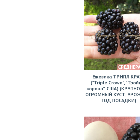
СРЕДНЕР
Ежевика ТРИПЛ КРА
("Triple Crown", "Тро
корона", США) (КРУПН
ОГРОМНЫЙ КУСТ, УРО
ГОД ПОСАДКИ)