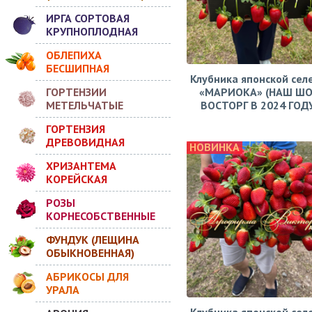
ИРГА СОРТОВАЯ
КРУПНОПЛОДНАЯ
ОБЛЕПИХА
БЕСШИПНАЯ
Клубника японской сел
ГОРТЕНЗИИ
«МАРИОКА» (НАШ ШО
МЕТЕЛЬЧАТЫЕ
ВОСТОРГ В 2024 ГОДУ!
ГОРТЕНЗИЯ
ДРЕВОВИДНАЯ
НОВИНКА
ХРИЗАНТЕМА
КОРЕЙСКАЯ
РОЗЫ
КОРНЕСОБСТВЕННЫЕ
ФУНДУК (ЛЕЩИНА
ОБЫКНОВЕННАЯ)
АБРИКОСЫ ДЛЯ
УРАЛА