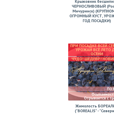
Крыжовник бесшипн
ЧЕРНОСЛИВОВЫЙ (Рос
Мичуринск) (КРУПНО
ОГРОМНЫЙ КУСТ, УРО
ГОД ПОСАДКИ)
ПРИ ПОСАДКЕ ВСЕЙ СЕ
УРОЖАЙ ВСЁ ЛЕТО 
ОСЕНИ
ЧУДО! ШЕДЕВР! НОВИ
ПО
Осыпаемости
Отрывается с т
Жимолость БОРЕАЛ
("BOREALIS" - "Север