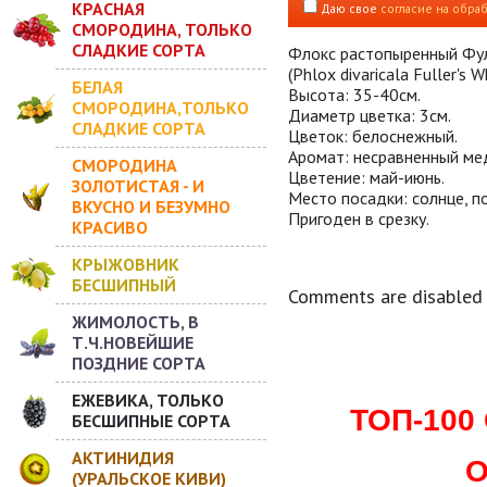
КРАСНАЯ
Даю свое
согласие на обра
СМОРОДИНА, ТОЛЬКО
СЛАДКИЕ СОРТА
Флокс растопыренный Фу
(Phlox divaricala Fuller's Wh
БЕЛАЯ
Высота: 35-40см.
СМОРОДИНА,ТОЛЬКО
Диаметр цветка: 3см.
СЛАДКИЕ СОРТА
Цветок: белоснежный.
Аромат: несравненный ме
СМОРОДИНА
Цветение: май-июнь.
ЗОЛОТИСТАЯ - И
Место посадки: солнце, п
ВКУСНО И БЕЗУМНО
Пригоден в срезку.
КРАСИВО
КРЫЖОВНИК
БЕСШИПНЫЙ
Comments are disabled
ЖИМОЛОСТЬ, В
Т.Ч.НОВЕЙШИЕ
ПОЗДНИЕ СОРТА
ЕЖЕВИКА, ТОЛЬКО
ТОП-10
БЕСШИПНЫЕ СОРТА
АКТИНИДИЯ
О
(УРАЛЬСКОЕ КИВИ)