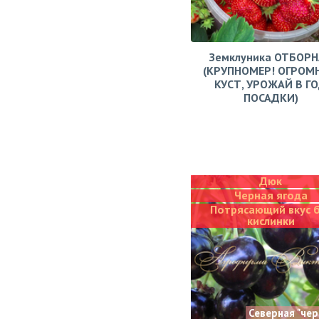
Земклуника ОТБОРН
(КРУПНОМЕР! ОГРОМ
КУСТ, УРОЖАЙ В Г
ПОСАДКИ)
Дюк
Черная ягода
Потрясающий вкус 
кислинки
Северная "че