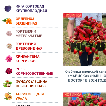
ИРГА СОРТОВАЯ
КРУПНОПЛОДНАЯ
НОВИНКА
ОБЛЕПИХА
БЕСШИПНАЯ
ГОРТЕНЗИИ
МЕТЕЛЬЧАТЫЕ
ГОРТЕНЗИЯ
ДРЕВОВИДНАЯ
ХРИЗАНТЕМА
КОРЕЙСКАЯ
РОЗЫ
Клубника японской сел
КОРНЕСОБСТВЕННЫЕ
«МАРИОКА» (НАШ ШО
ВОСТОРГ В 2024 ГОДУ!
ФУНДУК (ЛЕЩИНА
ОБЫКНОВЕННАЯ)
АБРИКОСЫ ДЛЯ
НОВИНКА
УРАЛА