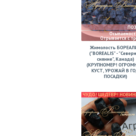
ПО
Осыпаемости
Отрывается с т
Жимолость БОРЕАЛ
("BOREALIS" - "Север
сияние", Канада)
(КРУПНОМЕР! ОГРОМ
КУСТ, УРОЖАЙ В Г
ПОСАДКИ)
ЧУДО! ШЕДЕВР! НОВИН