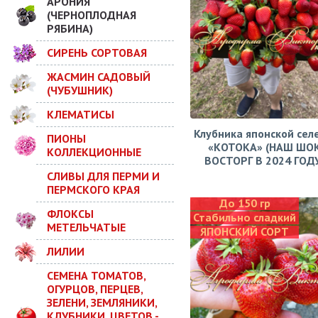
АРОНИЯ
(ЧЕРНОПЛОДНАЯ
РЯБИНА)
СИРЕНЬ СОРТОВАЯ
ЖАСМИН САДОВЫЙ
(ЧУБУШНИК)
КЛЕМАТИСЫ
Клубника японской сел
ПИОНЫ
«КОТОКА» (НАШ ШО
КОЛЛЕКЦИОННЫЕ
ВОСТОРГ В 2024 ГОДУ!
СЛИВЫ ДЛЯ ПЕРМИ И
ПЕРМСКОГО КРАЯ
До 150 гр
ФЛОКСЫ
Стабильно сладкий
МЕТЕЛЬЧАТЫЕ
ЯПОНСКИЙ СОРТ
ЛИЛИИ
СЕМЕНА ТОМАТОВ,
ОГУРЦОВ, ПЕРЦЕВ,
ЗЕЛЕНИ, ЗЕМЛЯНИКИ,
КЛУБНИКИ, ЦВЕТОВ -