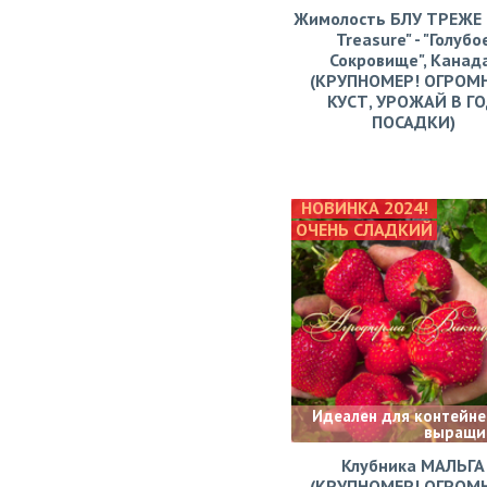
Жимолость БЛУ ТРЕЖЕ (
Treasure" - "Голубо
Сокровище", Канад
(КРУПНОМЕР! ОГРОМ
КУСТ, УРОЖАЙ В Г
ПОСАДКИ)
НОВИНКА 2024!
ОЧЕНЬ СЛАДКИЙ
Идеален для контейне
выращи
Клубника МАЛЬГА
(КРУПНОМЕР! ОГРОМ