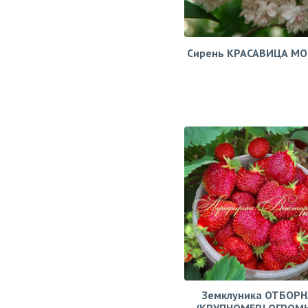
Сирень КРАСАВИЦА М
Земклуника ОТБОРН