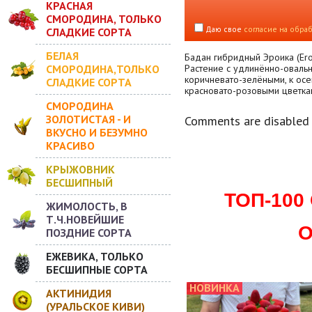
КРАСНАЯ
СМОРОДИНА, ТОЛЬКО
Даю свое
согласие на обра
СЛАДКИЕ СОРТА
БЕЛАЯ
Бадан гибридный Эроика (Eroi
СМОРОДИНА,ТОЛЬКО
Растение с удлинённо-овальн
коричневато-зелёными, к осе
СЛАДКИЕ СОРТА
красновато-розовыми цветками
СМОРОДИНА
ЗОЛОТИСТАЯ - И
Comments are disabled
ВКУСНО И БЕЗУМНО
КРАСИВО
КРЫЖОВНИК
БЕСШИПНЫЙ
ТОП-10
ЖИМОЛОСТЬ, В
Т.Ч.НОВЕЙШИЕ
О
ПОЗДНИЕ СОРТА
ЕЖЕВИКА, ТОЛЬКО
БЕСШИПНЫЕ СОРТА
НОВИНКА
АКТИНИДИЯ
(УРАЛЬСКОЕ КИВИ)