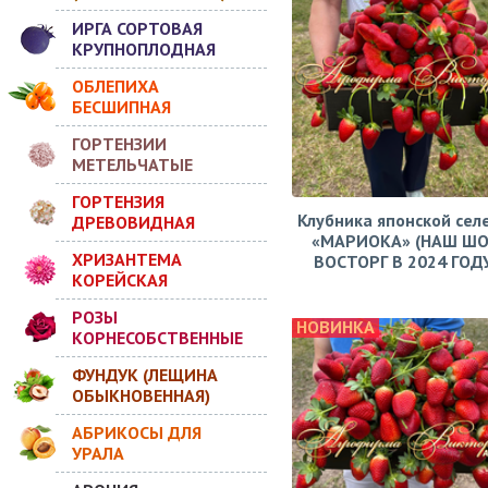
ИРГА СОРТОВАЯ
КРУПНОПЛОДНАЯ
ОБЛЕПИХА
БЕСШИПНАЯ
ГОРТЕНЗИИ
МЕТЕЛЬЧАТЫЕ
ГОРТЕНЗИЯ
Клубника японской сел
ДРЕВОВИДНАЯ
«МАРИОКА» (НАШ ШО
ХРИЗАНТЕМА
ВОСТОРГ В 2024 ГОДУ!
КОРЕЙСКАЯ
РОЗЫ
НОВИНКА
КОРНЕСОБСТВЕННЫЕ
ФУНДУК (ЛЕЩИНА
ОБЫКНОВЕННАЯ)
АБРИКОСЫ ДЛЯ
УРАЛА