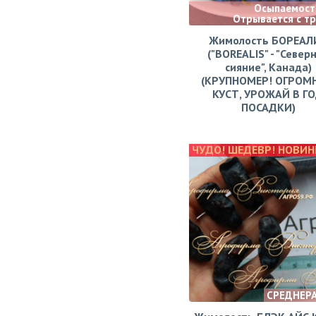
Осыпаемости
Отрывается с т
Жимолость БОРЕАЛ
("BOREALIS" - "Север
сияние", Канада)
(КРУПНОМЕР! ОГРОМ
КУСТ, УРОЖАЙ В Г
ПОСАДКИ)
ЧУДО! ШЕДЕВР! НОВИН
СРЕДНЕР