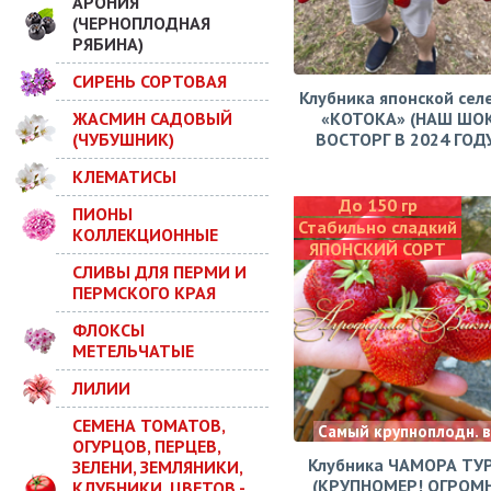
АРОНИЯ
(ЧЕРНОПЛОДНАЯ
РЯБИНА)
СИРЕНЬ СОРТОВАЯ
Клубника японской сел
ЖАСМИН САДОВЫЙ
«КОТОКА» (НАШ ШО
(ЧУБУШНИК)
ВОСТОРГ В 2024 ГОДУ!
КЛЕМАТИСЫ
До 150 гр
ПИОНЫ
Стабильно сладкий
КОЛЛЕКЦИОННЫЕ
ЯПОНСКИЙ СОРТ
СЛИВЫ ДЛЯ ПЕРМИ И
ПЕРМСКОГО КРАЯ
ФЛОКСЫ
МЕТЕЛЬЧАТЫЕ
ЛИЛИИ
СЕМЕНА ТОМАТОВ,
Самый крупноплодн. 
ОГУРЦОВ, ПЕРЦЕВ,
Клубника ЧАМОРА ТУ
ЗЕЛЕНИ, ЗЕМЛЯНИКИ,
(КРУПНОМЕР! ОГРОМ
КЛУБНИКИ, ЦВЕТОВ -