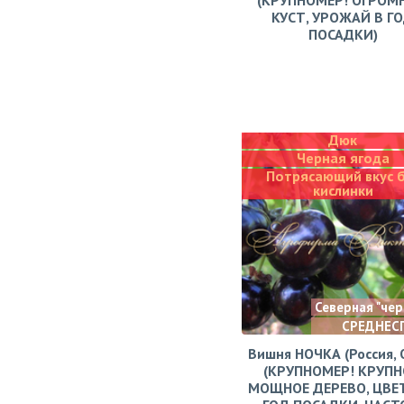
(КРУПНОМЕР! ОГРОМ
КУСТ, УРОЖАЙ В Г
ПОСАДКИ)
Дюк
Черная ягода
Потрясающий вкус 
кислинки
Северная "че
СРЕДНЕС
Вишня НОЧКА (Россия, 
(КРУПНОМЕР! КРУПН
МОЩНОЕ ДЕРЕВО, ЦВЕ