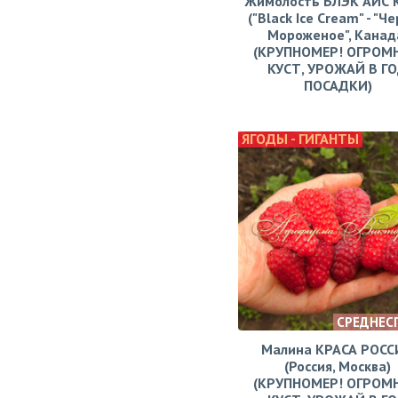
Жимолость БЛЭК АЙС
("Black Ice Cream" - "Ч
Мороженое", Канад
(КРУПНОМЕР! ОГРОМ
КУСТ, УРОЖАЙ В Г
ПОСАДКИ)
ЯГОДЫ - ГИГАНТЫ
СРЕДНЕС
Малина КРАСА РОСС
(Россия, Москва)
(КРУПНОМЕР! ОГРОМ