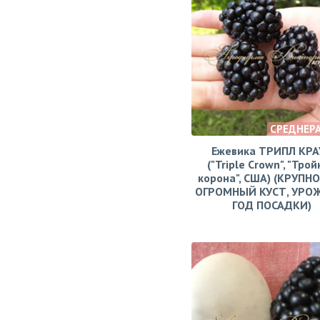
СРЕДНЕР
Ежевика ТРИПЛ КРА
("Triple Crown", "Тро
корона", США) (КРУПН
ОГРОМНЫЙ КУСТ, УРО
ГОД ПОСАДКИ)