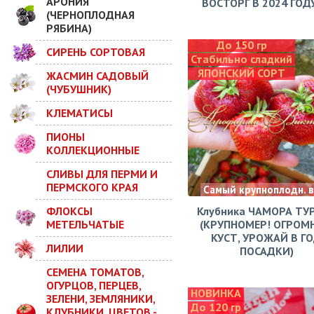
АРОНИЯ
ВОСТОРГ В 2024 ГОДУ!
(ЧЕРНОПЛОДНАЯ
РЯБИНА)
До 150 гр
СИРЕНЬ СОРТОВАЯ
Стабильно сладкий
ЯПОНСКИЙ СОРТ
ЖАСМИН САДОВЫЙ
(ЧУБУШНИК)
КЛЕМАТИСЫ
ПИОНЫ
КОЛЛЕКЦИОННЫЕ
СЛИВЫ ДЛЯ ПЕРМИ И
ПЕРМСКОГО КРАЯ
Самый крупноплодн. 
ФЛОКСЫ
Клубника ЧАМОРА ТУ
МЕТЕЛЬЧАТЫЕ
(КРУПНОМЕР! ОГРОМ
КУСТ, УРОЖАЙ В Г
ЛИЛИИ
ПОСАДКИ)
СЕМЕНА ТОМАТОВ,
ОГУРЦОВ, ПЕРЦЕВ,
НОВИНКА
ЗЕЛЕНИ, ЗЕМЛЯНИКИ,
До 120 гр
КЛУБНИКИ, ЦВЕТОВ -