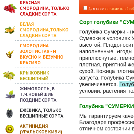
КРАСНАЯ
СМОРОДИНА, ТОЛЬКО
Даю свое
согласие на обра
СЛАДКИЕ СОРТА
Сорт голубики "СУМ
БЕЛАЯ
СМОРОДИНА,ТОЛЬКО
Голубика Сумерки - 
СЛАДКИЕ СОРТА
Сумерки в условиях 
высотой. Плодоносить
СМОРОДИНА
ЗОЛОТИСТАЯ - И
наполненные. Ягоды 
ВКУСНО И БЕЗУМНО
приплюснутые, темно
КРАСИВО
плотная, приятной ж
сухой. Кожица плотна
КРЫЖОВНИК
августа. Голубика С
БЕСШИПНЫЙ
увеличивается.
Голуб
ЖИМОЛОСТЬ, В
условии: растения п
Т.Ч.НОВЕЙШИЕ
ПОЗДНИЕ СОРТА
Голубика "СУМЕРКИ"
ЕЖЕВИКА, ТОЛЬКО
БЕСШИПНЫЕ СОРТА
Мы гарантируем качес
Благодаря профессио
АКТИНИДИЯ
отличном состоянии 
(УРАЛЬСКОЕ КИВИ)