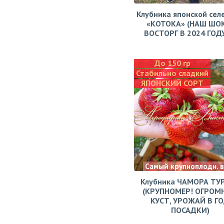
Клубника японской сел
«КОТОКА» (НАШ ШО
ВОСТОРГ В 2024 ГОДУ!
До 150 гр
Стабильно сладкий
ЯПОНСКИЙ СОРТ
Самый крупноплодн. 
Клубника ЧАМОРА ТУ
(КРУПНОМЕР! ОГРОМ
КУСТ, УРОЖАЙ В Г
ПОСАДКИ)