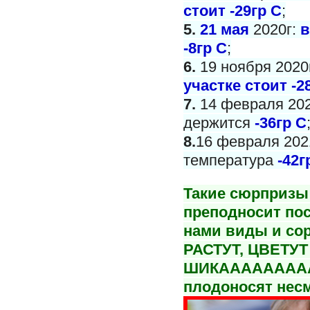
стоит -29гр С
;
5.
21 мая
2020г:
в
-8гр С
;
6.
19 ноября 2020
участке стоит -2
7.
14 февраля 202
держится
-36гр С
8.
16 февраля 2021
температура
-42г
Такие сюрпризы 
преподносит пос
нами виды и со
РАСТУТ, ЦВЕТУТ
ШИКАААААААА
плодоносят несм