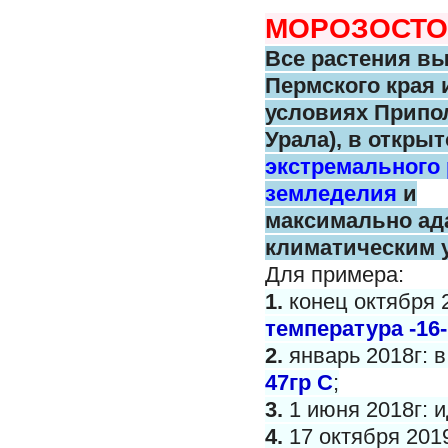
МОРОЗОСТО
Все растения в
Пермского
края 
условиях Припо
Урала),
в открыт
экстремального
земледелия
и
максимально
ад
климатическим 
Для примера:
1.
конец октября 
температура -16-
2.
январь 2018г: 
47гр С
;
3.
1 июня 2018г: и
4.
17 октября 201