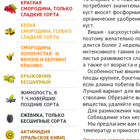
КРАСНАЯ
потребляет значительн
СМОРОДИНА, ТОЛЬКО
куст вносят фосфорные
СЛАДКИЕ СОРТА
органические удобрени
куст.
БЕЛАЯ
СМОРОДИНА,ТОЛЬКО
Вишня - засухоустойчи
СЛАДКИЕ СОРТА
поэтому желательно по
длится более 2 недель
СМОРОДИНА
интенсивного таяния с
ЗОЛОТИСТАЯ - И
листья развиваются сл
ВКУСНО И БЕЗУМНО
а также от возраста и
КРАСИВО
Особенностью вишни яв
КРЫЖОВНИК
плоды крупнее, букетн
БЕСШИПНЫЙ
если длинна побегов б
Лучший вариант для в
ЖИМОЛОСТЬ, В
стволами. Обрезайте в
Т.Ч.НОВЕЙШИЕ
вещества, удаляйте ко
ПОЗДНИЕ СОРТА
Для размножения чаще
ЕЖЕВИКА, ТОЛЬКО
Соблюдение этих несл
БЕСШИПНЫЕ СОРТА
Мы предлагаем вам сор
температур и приносят
АКТИНИДИЯ
(УРАЛЬСКОЕ КИВИ)
О
писание сортов вишн