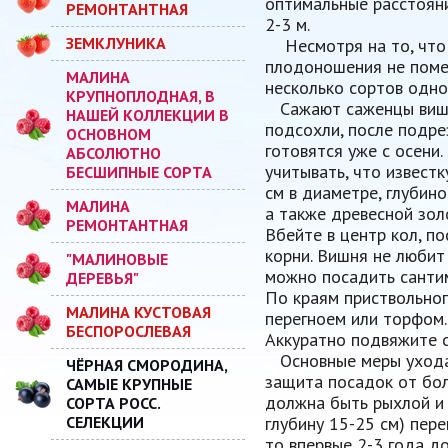
оптимальные расстоян
РЕМОНТАНТНАЯ
2-3 м.
ЗЕМКЛУНИКА
Несмотря на то, что 
плодоношения не помеш
МАЛИНА
несколько сортов одн
КРУПНОПЛОДНАЯ, В
Сажают саженцы вишни,
НАШЕЙ КОЛЛЕКЦИИ В
подсохли, после подре
ОСНОВНОМ
готовятся уже с осени.
АБСОЛЮТНО
учитывать, что извест
БЕСШИПНЫЕ СОРТА
см в диаметре, глубин
МАЛИНА
а также древесной зол
РЕМОНТАНТНАЯ
Вбейте в центр кол, п
корни. Вишня не любит
"МАЛИНОВЫЕ
можно посадить сантим
ДЕРЕВЬЯ"
По краям приствольног
МАЛИНА КУСТОВАЯ
перегноем или торфом.
БЕСПОРОСЛЕВАЯ
Аккуратно подвяжите с
Основные меры ухода з
ЧЁРНАЯ СМОРОДИНА,
защита посадок от бол
САМЫЕ КРУПНЫЕ
должна быть рыхлой и 
СОРТА РОСС.
СЕЛЕКЦИИ
глубину 15-25 см) пер
то впервые 2-3 года 