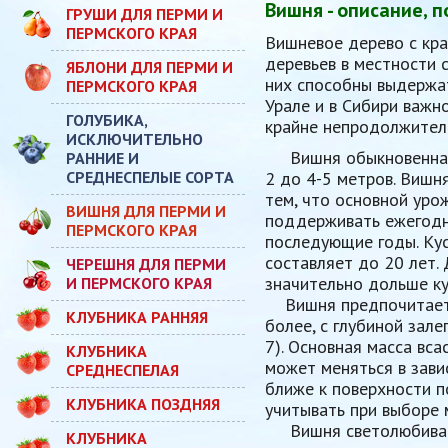
Вишня - описание, п
ГРУШИ ДЛЯ ПЕРМИ И
ПЕРМСКОГО КРАЯ
Вишневое дерево с кра
деревьев в местности 
ЯБЛОНИ ДЛЯ ПЕРМИ И
них способны выдержат
ПЕРМСКОГО КРАЯ
Урале и в Сибири важн
ГОЛУБИКА,
крайне непродолжител
ИСКЛЮЧИТЕЛЬНО
Вишня обыкновенная о
РАННИЕ И
СРЕДНЕСПЕЛЫЕ СОРТА
2 до 4-5 метров. Вишн
тем, что основной уро
ВИШНЯ ДЛЯ ПЕРМИ И
поддерживать ежегодн
ПЕРМСКОГО КРАЯ
последующие годы. Ку
составляет до 20 лет.
ЧЕРЕШНЯ ДЛЯ ПЕРМИ
значительно дольше ку
И ПЕРМСКОГО КРАЯ
Вишня предпочитает с
КЛУБНИКА РАННЯЯ
более, с глубиной зал
7). Основная масса вс
КЛУБНИКА
может меняться в зави
СРЕДНЕСПЕЛАЯ
ближе к поверхности п
КЛУБНИКА ПОЗДНЯЯ
учитывать при выборе 
Вишня светолюбива и 
КЛУБНИКА