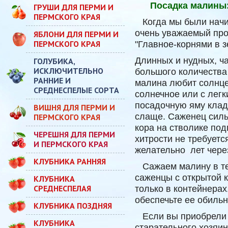
Посадка малин
ГРУШИ ДЛЯ ПЕРМИ И
ПЕРМСКОГО КРАЯ
Когда мы были начин
очень уважаемый проф
ЯБЛОНИ ДЛЯ ПЕРМИ И
ПЕРМСКОГО КРАЯ
"Главное-корнями в 
Длинных и нудных, ч
ГОЛУБИКА,
ИСКЛЮЧИТЕЛЬНО
большого количества 
РАННИЕ И
малина любит солнце
СРЕДНЕСПЕЛЫЕ СОРТА
солнечное или с легк
посадочную яму клад
ВИШНЯ ДЛЯ ПЕРМИ И
слаще. Саженец сильн
ПЕРМСКОГО КРАЯ
кора на стволике под
ЧЕРЕШНЯ ДЛЯ ПЕРМИ
хитрости не требуетс
И ПЕРМСКОГО КРАЯ
желательно лет чере
КЛУБНИКА РАННЯЯ
Сажаем малину в теч
саженцы с открытой 
КЛУБНИКА
СРЕДНЕСПЕЛАЯ
только в контейнера
обеспечьте ее обильн
КЛУБНИКА ПОЗДНЯЯ
Если вы приобрели с
КЛУБНИКА
старательного хозяин