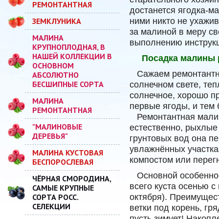
РЕМОНТАНТНАЯ
достанется ягодка-м
ЗЕМКЛУНИКА
ними никто не ухажив
за малиной в меру св
МАЛИНА
выполнению инструкц
КРУПНОПЛОДНАЯ, В
НАШЕЙ КОЛЛЕКЦИИ В
Посадка малины р
ОСНОВНОМ
Сажаем ремонтантную
АБСОЛЮТНО
БЕСШИПНЫЕ СОРТА
солнечном свете, те
солнечное, хорошо пр
МАЛИНА
первые ягоды, и тем 
РЕМОНТАНТНАЯ
Ремонтантная малина,
"МАЛИНОВЫЕ
естественно, рыхлые
ДЕРЕВЬЯ"
грунтовых вод она пе
увлажнённых участка
МАЛИНА КУСТОВАЯ
компостом или перегн
БЕСПОРОСЛЕВАЯ
Основной особеннос
ЧЁРНАЯ СМОРОДИНА,
всего куста осенью с
САМЫЕ КРУПНЫЕ
СОРТА РОСС.
октября). Преимущест
СЕЛЕКЦИИ
ветки под корень, гр
пусть зимует! Накопл